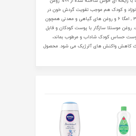
روغن ماساژ 99% ارگانیک 100 میل محصول شرکت موستلا Mustela ساخت کشور فرانسه است. روغن ماساژ کودک موستلا با رایحه ای خوش ساخته شده از 99% روغن
ادن بدن نوزاد و کودک هم موجب تقویت گردش خون در
بدن و هم باعث ایجاد حس آرامش و خوابی آسان تر برای کودک می شود. این روغن بدن موستلا حاوی ویتامین E , امگا 3 , امگا 6 و روغن های گیاهی و معدنی همچون
 روغن موستلا سازگار با پوست کودکان و قابل
 پوست حساس کودک شاداب و مرطوب بماند،
عث کاهش واکنش های آلرژیک می شود. محصول