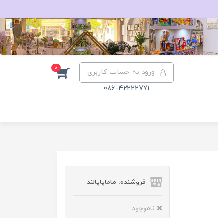
0
ورود به حساب کاربری
086-42222771
فروشنده: ماماپاپالند
ناموجود