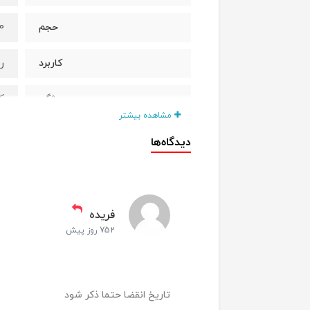
100 م
حجم
ر
کاربرد
ک
ویژگی
مشاهده بیشتر
ر
دارای
دیدگاه‌ها
ویتامی
حاوی
ف
کشور سازنده
فریده
752 روز پیش
7
تاریخ انقضا
تاریخ انقضا حتما ذکر شود