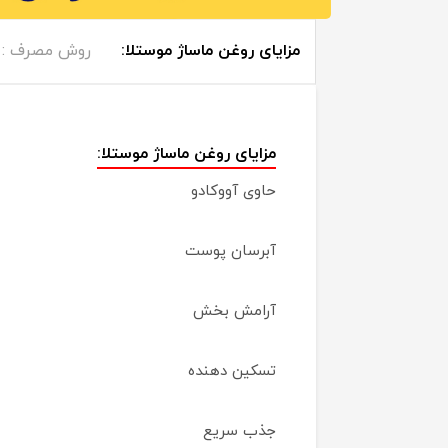
مزایای روغن ماساژ موستلا:
روش مصرف :
مزایای روغن ماساژ موستلا:
حاوی آووکادو
آبرسان پوست
آرامش بخش
تسکین دهنده
جذب سریع