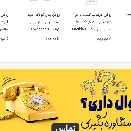
 ژله ای وی کر wee
روغن مرطوب کننده و نرم
روغن بدن کودک حجم
کننده پوست کودک 150
250 میلی لیتر بی بی
میلی لیتر ماتیلدا Matilda
کوکول Babycoccole
جانسون on’s
ناموجود
ناموجود
نامو