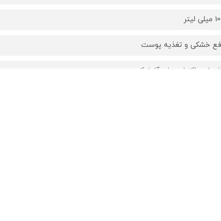
یلی لیتر
فع خشکی و تغذیه پوست
اهش واکنش های آلرژیک
وغن های طبیعی بدون GMO
ن E , امگا 3 , امگا 6 و روغن های گیاهی و معدنی
رانسه
02/202