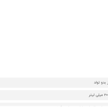
 بدو تولد
میلی لیتر
برسان , التیام بخش , مرطوب کننده