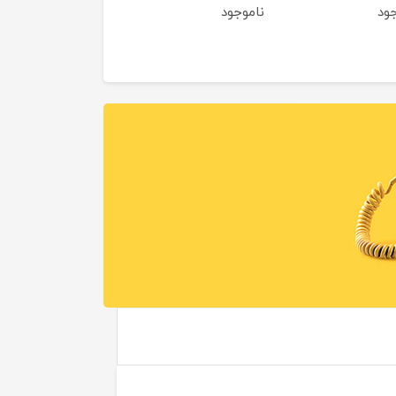
جود
ناموجود