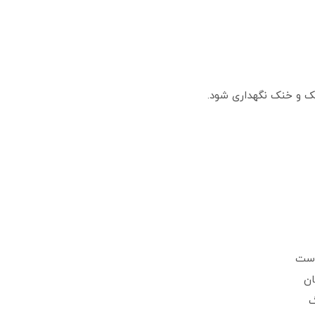
ک و خنک نگهداری شود.
وست
ان
گ