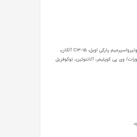
آب دیونیزه، شی باتر، روغن بادام شیرین، گلیسیرین، ستئاریل الکل، گلیسیریل استئارات، پی ای جی-۱۰۰ استئارات، بوتیرواسپرمیم پارکی اویل، C۱۳-۱۵ آلکان،
یریل-۱۰ لورات، آمونیوم اکریلویل، دایکتیل تورات/ وی پی کوپلیمر، آلانتوئین، توکوفریل
.