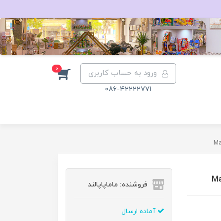
0
ورود به حساب کاربری
086-42222771
فروشنده: ماماپاپالند
آماده ارسال