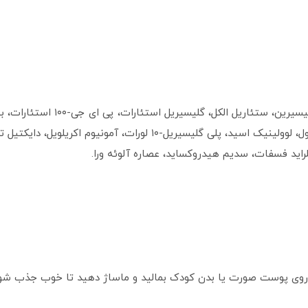
پنتیلن گلیکول، روغن آووکادو، کاپریلیل گلیکول، لوولینیک اسید، پلی گلیس
اید فسفات، سدیم هیدروکساید، عصاره آلوئه ورا.
روی پوست صورت یا بدن کودک بمالید و ماساژ دهید تا خوب جذب شود