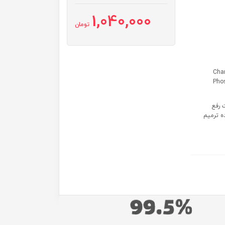
1,040,000
تومان
Cham
Phos
ده پوست رفع
ه ترمیم