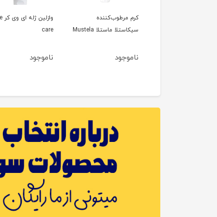
 مرهم ترمیم‌کننده
کرم مرطوب‌کننده
وازلین
 Mustela
سیکاستلا ماستلا Mustela
care
وجود
ناموجود
ناموجود