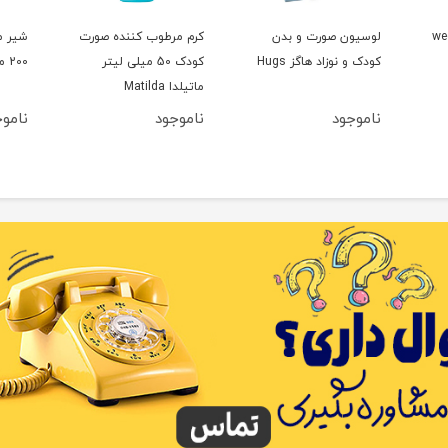
 ژله ای وی کر wee
لوسیون صورت و بدن
کرم مرطوب کننده صورت
شیر م
کودک و نوزاد هاگز Hugs
کودک 50 میلی لیتر
200 میل ماتیلدا Matilda
ماتیلدا Matilda
ناموجود
ناموجود
نامو