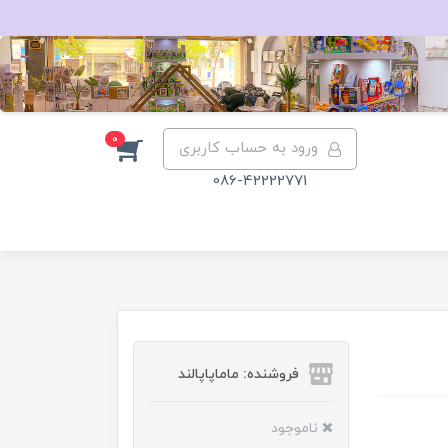
0
ورود به حساب کاربری
086-42222771
فروشنده: ماماپاپالند
ناموجود