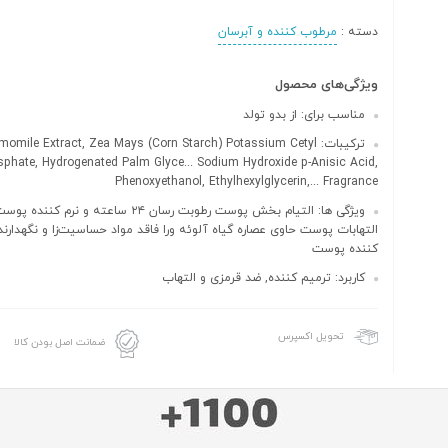
دسته :
مرطوب کننده و آبرسان
ویژگی‌های محصول
مناسب برای: از بدو تولد
ترکیبات: omile Extract, Zea Mays (Corn Starch) Potassium Cetyl
phate, Hydrogenated Palm Glyce... Sodium Hydroxide p-Anisic Acid,
Phenoxyethanol, Ethylhexylglycerin,... Fragrance
ویژگی ها: التیام بخش پوست رطوبت رسان ۲۴ ساعته و نرم کنن
التهابات پوست حاوی عصاره گیاه آلوئه ورا فاقد مواد حساسیت‌زا و نگهدارند
کننده پوست
کاربرد: ترمیم کننده, ضد قرمزی و التهاب
تحویل اکسپرس
ضمانت اصل بودن کالا