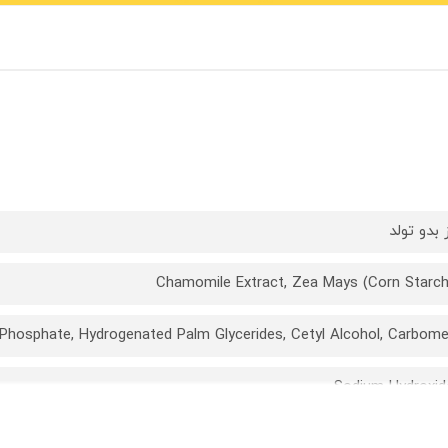
 بدو تولد
Chamomile Extract, Zea Mays (Corn Starch
Phosphate, Hydrogenated Palm Glycerides, Cetyl Alcohol, Carbome
Sodium Hydroxid
p-Anisic Acid, Phenoxyethanol, Ethylhexylglycerin, Disodium EDT