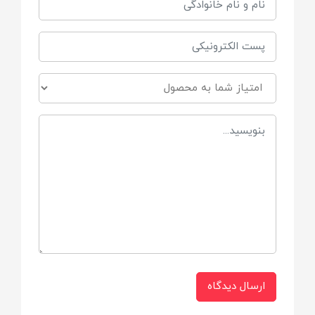
اهداف آموزشی
تقویت هماهنگی بین دست و چشم کودک
برند
کیکابو Kikkaboo
ویژگی ها
فاقد مواد شیمیایی مضر، Bpa Free
قابلیت اتصال با بلوتوث
دارای موزیک ملایم و زیبا
ارسال دیدگاه
دارای آویز آینه ای نشکن