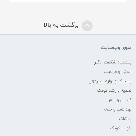
رنگ های به کار رفته در محصول ضد حساسیت
اند
برگشت به بالا
عاری از BPA و هر گونه ماده مضر دیگر است
قابل استفاده از بدو تولد است
منوی وب‌سایت
پیشنهاد شگفت انگیر
تغذیه پیانو
ایمنی و مراقبت
3 عدد باتری قلمی( باید به طور جداگانه تهیه
پستانک و لوازم شیردهی
شوند)
تغذیه و رشد کودک
گردش و سفر
ساخت
بهداشت و حمام
تولید چین تحت لیسانس بلغارستان و اسپانیا
پوشاک
خواب کودک