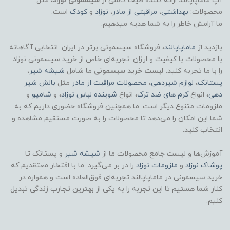
آپ ماماپاپالند
ارائه کننده طیف کاملی از
سیسمونی نوزاد
، مثل
محصولات:
بهداشتی
،
مراقبتی از مادر
،
نوزاد
و
کودک
است.
ما آرامش خاطر را به شما هدیه میدهیم.
بازدید از
ماماپاپالند
، فروشگاه سیسمونی برتر در ایران. انتخابی آگاهانه
با محصولات با کیفیت و ارزان. تجربه‌ای خاص از خرید سیسمونی نوزاد
را با ما تجربه کنید.
لیست خرید سیسمونی
ما شامل
شیشه شیر
،
پستانک
،
لوازم شیردهی
،
محصولات مراقبت از مادر
مثل
بالش شیر
دهی
، انواع
کرم های ضد ترک
، انواع
شوینده لباس نوزاد
، و
شامپو
و
ملزومات متنوع دیگر است. ما همچنین فروشگاه حضوری داریم که به
شما این امکان را می‌دهد تا محصولات را به صورت مستقیم مشاهده و
انتخاب کنید.
آموزش‌ها و لیست جامع محصولات ما از
شیشه شیر
و پستانک تا
پوشاک
نوزاد
و
ملزومات نوزاد
را در بر می‌گیرد. ما با افتخار معتقدیم که
خرید سیسمونی در ماماپاپالند تجربه‌ای فوق‌العاده است و همواره در
کنار شما هستیم تا این تجربه را به یکی از بهترین تجارب زندگی تبدیل
کنیم.