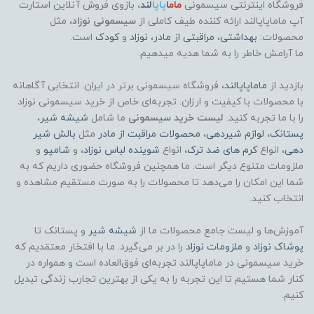
فروشگاه اینترنتی سیسمونی
ماما
پاپا
لند
،
بازوی فروش آنلاین استارت
آپ ماماپاپالند
ارائه کننده طیف کاملی از
سیسمونی نوزاد
، مثل
محصولات:
بهداشتی
،
مراقبتی از مادر
،
نوزاد
و
کودک
است.
ما آرامش خاطر را به شما هدیه میدهیم.
بازدید از
ماماپاپالند
، فروشگاه سیسمونی برتر در ایران. انتخابی آگاهانه
با محصولات با کیفیت و ارزان. تجربه‌ای خاص از خرید سیسمونی نوزاد
را با ما تجربه کنید.
لیست خرید سیسمونی
ما شامل
شیشه شیر
،
پستانک
،
لوازم شیردهی
،
محصولات مراقبت از مادر
مثل
بالش شیر
دهی
، انواع
کرم های ضد ترک
، انواع
شوینده لباس نوزاد
، و
شامپو
و
ملزومات متنوع دیگر است. ما همچنین فروشگاه حضوری داریم که به
شما این امکان را می‌دهد تا محصولات را به صورت مستقیم مشاهده و
انتخاب کنید.
آموزش‌ها و لیست جامع محصولات ما از
شیشه شیر
و پستانک تا
پوشاک
نوزاد
و
ملزومات نوزاد
را در بر می‌گیرد. ما با افتخار معتقدیم که
خرید سیسمونی در ماماپاپالند تجربه‌ای فوق‌العاده است و همواره در
کنار شما هستیم تا این تجربه را به یکی از بهترین تجارب زندگی تبدیل
کنیم.