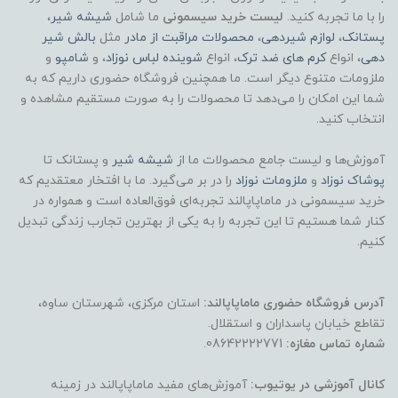
را با ما تجربه کنید.
لیست خرید سیسمونی
ما شامل
شیشه شیر
،
پستانک
،
لوازم شیردهی
،
محصولات مراقبت از مادر
مثل
بالش شیر
دهی
، انواع
کرم های ضد ترک
، انواع
شوینده لباس نوزاد
، و
شامپو
و
ملزومات متنوع دیگر است. ما همچنین فروشگاه حضوری داریم که به
شما این امکان را می‌دهد تا محصولات را به صورت مستقیم مشاهده و
انتخاب کنید.
آموزش‌ها و لیست جامع محصولات ما از
شیشه شیر
و پستانک تا
پوشاک
نوزاد
و
ملزومات نوزاد
را در بر می‌گیرد. ما با افتخار معتقدیم که
خرید سیسمونی در ماماپاپالند تجربه‌ای فوق‌العاده است و همواره در
کنار شما هستیم تا این تجربه را به یکی از بهترین تجارب زندگی تبدیل
کنیم.
آدرس فروشگاه حضوری ماماپاپالند:
استان مرکزی، شهرستان ساوه،
تقاطع خیابان پاسداران و استقلال.
شماره تماس مغازه:
08642222771.
کانال آموزشی در یوتیوب:
آموزش‌های مفید ماماپاپالند در زمینه