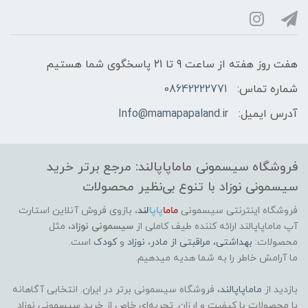
هفت روز هفته از ساعت 9 تا 21 پاسخگوی شما هستیم
شماره تماس:
08642222771
آدرس ایمیل:
Info@mamapapaland.ir
فروشگاه سیسمونی ماماپاپالند: مرجع برتر خرید
سیسمونی نوزاد با تنوع بی‌نظیر محصولات
فروشگاه اینترنتی سیسمونی
ماما
پاپا
لند
،
بازوی فروش آنلاین استارت
آپ ماماپاپالند
ارائه کننده طیف کاملی از
سیسمونی نوزاد
، مثل
محصولات:
بهداشتی
،
مراقبتی از مادر
،
نوزاد
و
کودک
است.
ما آرامش خاطر را به شما هدیه میدهیم.
بازدید از
ماماپاپالند
، فروشگاه سیسمونی برتر در ایران. انتخابی آگاهانه
با محصولات با کیفیت و ارزان. تجربه‌ای خاص از خرید سیسمونی نوزاد