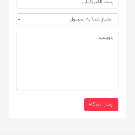
تنظیم زیرپایی
تبدیل صندلی به کریکات
نصب کریر روی کالسکه
کمربند ایمنی 5 نقطه ای
چرخ های جلو 360 درجه
سبد ذخیره سازی
سایه بان قابل تنظیم
ارسال دیدگاه
ترمز
حالت جمع شو