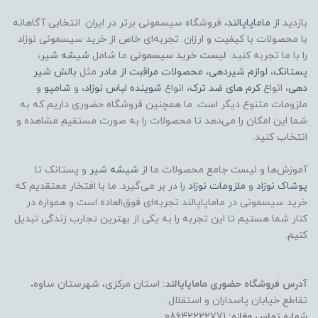
بازدید از
ماماپاپالند
، فروشگاه سیسمونی برتر در ایران. انتخابی آگاهانه
با محصولات با کیفیت و ارزان. تجربه‌ای خاص از خرید سیسمونی نوزاد
را با ما تجربه کنید.
لیست خرید سیسمونی
ما شامل
شیشه شیر
،
پستانک
،
لوازم شیردهی
،
محصولات مراقبت از مادر
مثل
بالش شیر
دهی
، انواع
کرم های ضد ترک
، انواع
شوینده لباس نوزاد
، و
شامپو
و
ملزومات متنوع دیگر است. ما همچنین فروشگاه حضوری داریم که به
شما این امکان را می‌دهد تا محصولات را به صورت مستقیم مشاهده و
انتخاب کنید.
آموزش‌ها و لیست جامع محصولات ما از
شیشه شیر
و پستانک تا
پوشاک
نوزاد
و
ملزومات نوزاد
را در بر می‌گیرد. ما با افتخار معتقدیم که
خرید سیسمونی در ماماپاپالند تجربه‌ای فوق‌العاده است و همواره در
کنار شما هستیم تا این تجربه را به یکی از بهترین تجارب زندگی تبدیل
کنیم.
آدرس فروشگاه حضوری ماماپاپالند:
استان مرکزی، شهرستان ساوه،
تقاطع خیابان پاسداران و استقلال.
شماره تماس مغازه:
08642222771.