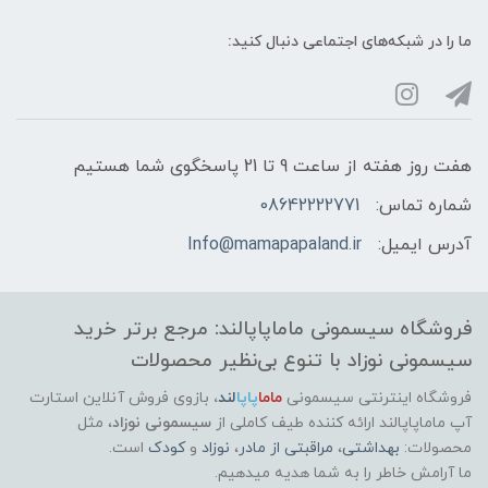
ما را در شبکه‌های اجتماعی دنبال کنید:
هفت روز هفته از ساعت 9 تا 21 پاسخگوی شما هستیم
شماره تماس:
08642222771
آدرس ایمیل:
Info@mamapapaland.ir
فروشگاه سیسمونی ماماپاپالند: مرجع برتر خرید
سیسمونی نوزاد با تنوع بی‌نظیر محصولات
فروشگاه اینترنتی سیسمونی
ماما
پاپا
لند
،
بازوی فروش آنلاین استارت
آپ ماماپاپالند
ارائه کننده طیف کاملی از
سیسمونی نوزاد
، مثل
محصولات:
بهداشتی
،
مراقبتی از مادر
،
نوزاد
و
کودک
است.
ما آرامش خاطر را به شما هدیه میدهیم.