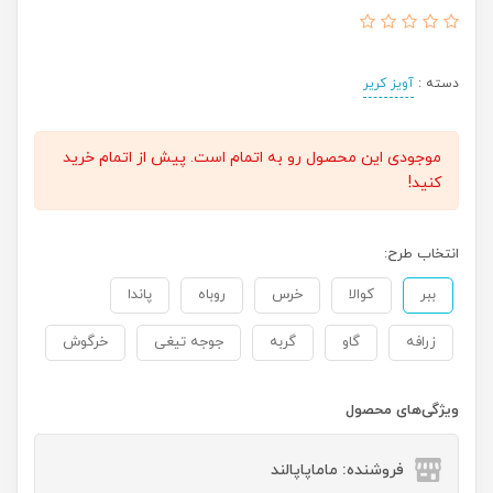
دسته :
آویز کریر
موجودی این محصول رو به اتمام است. پیش از اتمام خرید
کنید!
انتخاب طرح:
ببر
کوالا
خرس
روباه
پاندا
زرافه
گاو
گربه
جوجه تیغی
خرگوش
ویژگی‌های محصول
فروشنده: ماماپاپالند