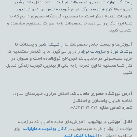
پستانک
،
لوازم شیردهی
،
محصولات مراقبت از مادر
مثل
بالش شیر
دهی
، انواع
کرم های ضد ترک
، انواع
شوینده لباس نوزاد
، و
شامپو
و
ملزومات متنوع دیگر است. ما همچنین فروشگاه حضوری داریم که به
شما این امکان را می‌دهد تا محصولات را به صورت مستقیم مشاهده و
انتخاب کنید.
آموزش‌ها و لیست جامع محصولات ما از
شیشه شیر
و پستانک تا
پوشاک
نوزاد
و
ملزومات نوزاد
را در بر می‌گیرد. ما با افتخار معتقدیم که
خرید سیسمونی در ماماپاپالند تجربه‌ای فوق‌العاده است و همواره در
کنار شما هستیم تا این تجربه را به یکی از بهترین تجارب زندگی تبدیل
کنیم.
آدرس فروشگاه حضوری ماماپاپالند:
استان مرکزی، شهرستان ساوه،
تقاطع خیابان پاسداران و استقلال.
شماره تماس مغازه:
08642222771.
کانال آموزشی در یوتیوب:
آموزش‌های مفید ماماپاپالند در زمینه
مراقبت از نوزاد و خرید سیسمونی در
کانال یوتیوب ماماپاپالند
. برای
مشاهده آموزش ها
اینجا را کلیک کنید
.