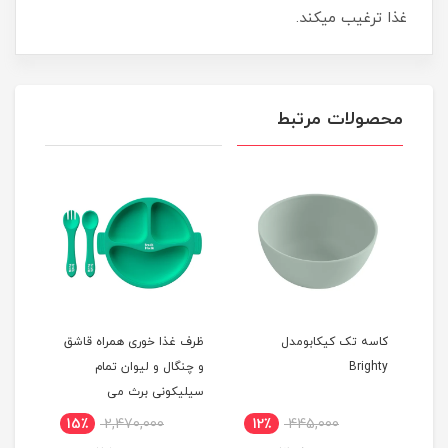
غذا ترغیب میکند.
محصولات مرتبط
 مدل
کاسه تک کیکابومدل
ظرف غذا خوری همراه قاشق
ظرف 
Brighty
و چنگال و لیوان تمام
aboo
سیلیکونی برث می
15٪
2,470,000
12٪
445,000
3