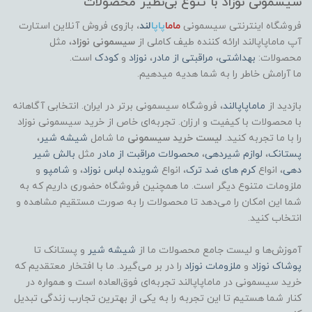
سیسمونی نوزاد با تنوع بی‌نظیر محصولات
فروشگاه اینترنتی سیسمونی
ماما
پاپا
لند
،
بازوی فروش آنلاین استارت
آپ ماماپاپالند
ارائه کننده طیف کاملی از
سیسمونی نوزاد
، مثل
محصولات:
بهداشتی
،
مراقبتی از مادر
،
نوزاد
و
کودک
است.
ما آرامش خاطر را به شما هدیه میدهیم.
بازدید از
ماماپاپالند
، فروشگاه سیسمونی برتر در ایران. انتخابی آگاهانه
با محصولات با کیفیت و ارزان. تجربه‌ای خاص از خرید سیسمونی نوزاد
را با ما تجربه کنید.
لیست خرید سیسمونی
ما شامل
شیشه شیر
،
پستانک
،
لوازم شیردهی
،
محصولات مراقبت از مادر
مثل
بالش شیر
دهی
، انواع
کرم های ضد ترک
، انواع
شوینده لباس نوزاد
، و
شامپو
و
ملزومات متنوع دیگر است. ما همچنین فروشگاه حضوری داریم که به
شما این امکان را می‌دهد تا محصولات را به صورت مستقیم مشاهده و
انتخاب کنید.
آموزش‌ها و لیست جامع محصولات ما از
شیشه شیر
و پستانک تا
پوشاک
نوزاد
و
ملزومات نوزاد
را در بر می‌گیرد. ما با افتخار معتقدیم که
خرید سیسمونی در ماماپاپالند تجربه‌ای فوق‌العاده است و همواره در
کنار شما هستیم تا این تجربه را به یکی از بهترین تجارب زندگی تبدیل