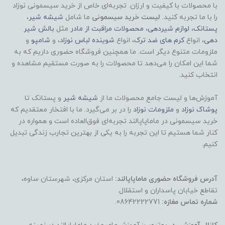
با محصولات با کیفیت و ارزان. تجربه‌ای خاص از خرید سیسمونی نوزاد
را با ما تجربه کنید.
لیست خرید سیسمونی
ما شامل
شیشه شیر
،
پستانک
،
لوازم شیردهی
،
محصولات مراقبت از مادر
مثل
بالش شیر
دهی
، انواع
کرم های ضد ترک
، انواع
شوینده لباس نوزاد
، و
شامپو
و
ملزومات متنوع دیگر است. ما همچنین فروشگاه حضوری داریم که به
شما این امکان را می‌دهد تا محصولات را به صورت مستقیم مشاهده و
انتخاب کنید.
آموزش‌ها و لیست جامع محصولات ما از
شیشه شیر
و پستانک تا
پوشاک
نوزاد
و
ملزومات نوزاد
را در بر می‌گیرد. ما با افتخار معتقدیم که
خرید سیسمونی در ماماپاپالند تجربه‌ای فوق‌العاده است و همواره در
کنار شما هستیم تا این تجربه را به یکی از بهترین تجارب زندگی تبدیل
کنیم.
آدرس فروشگاه حضوری ماماپاپالند:
استان مرکزی، شهرستان ساوه،
تقاطع خیابان پاسداران و استقلال.
شماره تماس مغازه:
08642222771.