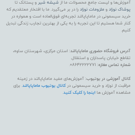
آموزش‌ها و لیست جامع محصولات ما از
شیشه شیر
و پستانک تا
پوشاک
نوزاد
و
ملزومات نوزاد
را در بر می‌گیرد. ما با افتخار معتقدیم که
خرید سیسمونی در ماماپاپالند تجربه‌ای فوق‌العاده است و همواره در
کنار شما هستیم تا این تجربه را به یکی از بهترین تجارب زندگی تبدیل
کنیم.
آدرس فروشگاه حضوری ماماپاپالند:
استان مرکزی، شهرستان ساوه،
تقاطع خیابان پاسداران و استقلال.
شماره تماس مغازه:
08642222771.
کانال آموزشی در یوتیوب:
آموزش‌های مفید ماماپاپالند در زمینه
مراقبت از نوزاد و خرید سیسمونی در
کانال یوتیوب ماماپاپالند
. برای
مشاهده آموزش ها
اینجا را کلیک کنید
.