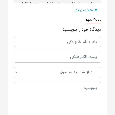
مناسب برای نگهداری شیرخشک در محیط کاملا
خشک
مشاهده بیشتر
دیدگاه‌ها
دارای درب محکم و مناسب جابجایی و مسافرت
دیدگاه خود را بنویسید
دارای درب محکم با دستگیره قفل شونده
مناسب برای سفر و گردش های بیرون از منزل
است.
به سادگی تمیز می شود.
فاقد هرگونه مواد مضر
بدون BPA
جنس ظرف