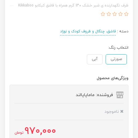
ظرف نگهدارنده ی شیر خشک 130 گرم همراه با قاشق کیکابو Kikkaboo
دسته :
قاشق، چنگال و ظروف کودک و نوزاد
انتخاب رنگ:
صورتی
آبی
ویژگی‌های محصول
فروشنده: ماماپاپالند
ناموجود
970,000
تومان