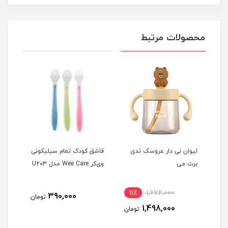
محصولات مرتبط
بو
لیوان نی دار عروسک تدی
قاشق کودک تمام سیلیکونی
برث می
وی‌کر Wee Care مدل U203
ماه
11٪
1,672,000
7
390,000
تومان
1,498,000
مان
تومان