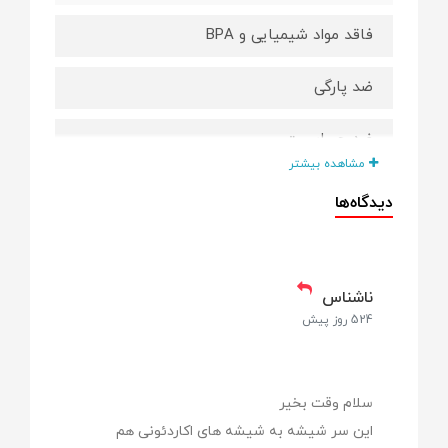
فاقد مواد شیمیایی و BPA
ضد پارگی
ضد حساسیت
مشاهده بیشتر
بادوام و باکیفیت
دیدگاه‌ها
آنتی‌کولیک و نفخ
دارای سرشیشه با جریان خروجی متنوع
ناشناس
524 روز پیش
شستشوی آسان
جنس سیلیکون نرم
سلام وقت بخیر
این سر شیشه به شیشه های اکاردئونی هم