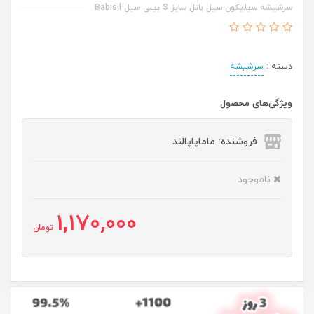
سرشيشه سیلیکون سیل باتل سایز S بیبی سیل Babisil
دسته :
سرشیشه
ویژگی‌های محصول
فروشنده: ماماپاپالند
ناموجود
1,170,000
تومان