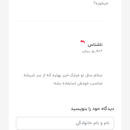
انعطاف‌پذیری بالا
میخوره؟
سری پهن و گرد
مناسب برای
ناشناس
از بدو تولد تا 4 ماهگی
502 روز پیش
شدت جریان
سلام سال نو مبارک.خیر بهتره که از سر شیشه
آهسته ( یک قطره )
مناسب خودش استفاده بشه.
دیدگاه خود را بنویسید