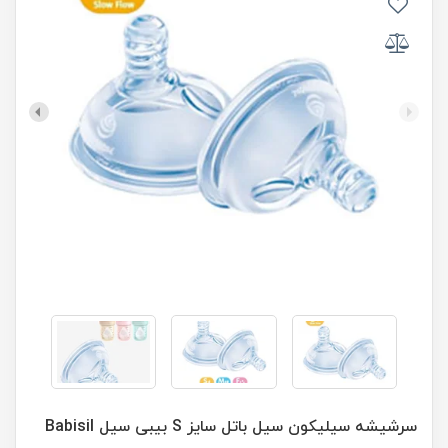
سرشيشه سیلیکون سیل باتل سایز S بیبی سیل Babisil