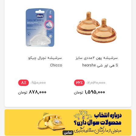
سرشیشه دو عددی مثبت 3
سرشیشه پهن 2عددی سایز
سرشیشه نچرال چیکو
سر ش
S هی اور شی heorshe
Chicco
عریض
aya
8٪
950,000
22٪
2,030,000
2
878,000
1,595,000
مان
تومان
تومان