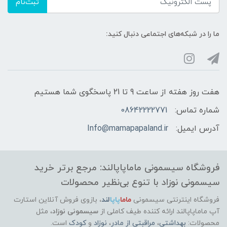
ثبت‌نام
ما را در شبکه‌های اجتماعی دنبال کنید:
هفت روز هفته از ساعت 9 تا 21 پاسخگوی شما هستیم
شماره تماس:
08642222771
آدرس ایمیل:
Info@mamapapaland.ir
فروشگاه سیسمونی ماماپاپالند: مرجع برتر خرید
سیسمونی نوزاد با تنوع بی‌نظیر محصولات
فروشگاه اینترنتی سیسمونی
ماما
پاپا
لند
،
بازوی فروش آنلاین استارت
آپ ماماپاپالند
ارائه کننده طیف کاملی از
سیسمونی نوزاد
، مثل
محصولات:
بهداشتی
،
مراقبتی از مادر
،
نوزاد
و
کودک
است.