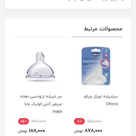
محصولات مرتبط
 سایز
سرشیشه نچرال چیکو
سر شیشه ارتودنسی دهانه
سرشی
Chicco
عریض آنتی کولیک مایا
لند
maya
15٪
220,000
8٪
950,000
2
188,000
878,000
مان
تومان
تومان