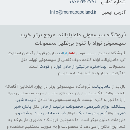
شماره تماس:
08642222771
آدرس ایمیل:
Info@mamapapaland.ir
فروشگاه سیسمونی ماماپاپالند: مرجع برتر خرید
سیسمونی نوزاد با تنوع بی‌نظیر محصولات
فروشگاه اینترنتی سیسمونی
ماما
پاپا
لند
،
بازوی فروش آنلاین استارت
آپ ماماپاپالند
ارائه کننده طیف کاملی از
سیسمونی نوزاد
، مثل
محصولات:
بهداشتی
،
مراقبتی از مادر
،
نوزاد
و
کودک
است.
ما آرامش خاطر را به شما هدیه میدهیم.
بازدید از
ماماپاپالند
، فروشگاه سیسمونی برتر در ایران. انتخابی آگاهانه
با محصولات با کیفیت و ارزان. تجربه‌ای خاص از خرید سیسمونی نوزاد
را با ما تجربه کنید.
لیست خرید سیسمونی
ما شامل
شیشه شیر
،
پستانک
،
لوازم شیردهی
،
محصولات مراقبت از مادر
مثل
بالش شیر
دهی
، انواع
کرم های ضد ترک
، انواع
شوینده لباس نوزاد
، و
شامپو
و
ملزومات متنوع دیگر است. ما همچنین فروشگاه حضوری داریم که به
شما این امکان را می‌دهد تا محصولات را به صورت مستقیم مشاهده و