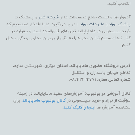
انتخاب کنید.
آموزش‌ها و لیست جامع محصولات ما از
شیشه شیر
و پستانک تا
پوشاک
نوزاد
و
ملزومات نوزاد
را در بر می‌گیرد. ما با افتخار معتقدیم که
خرید سیسمونی در ماماپاپالند تجربه‌ای فوق‌العاده است و همواره در
کنار شما هستیم تا این تجربه را به یکی از بهترین تجارب زندگی تبدیل
کنیم.
آدرس فروشگاه حضوری ماماپاپالند:
استان مرکزی، شهرستان ساوه،
تقاطع خیابان پاسداران و استقلال.
شماره تماس مغازه:
08642222771.
کانال آموزشی در یوتیوب:
آموزش‌های مفید ماماپاپالند در زمینه
مراقبت از نوزاد و خرید سیسمونی در
کانال یوتیوب ماماپاپالند
. برای
مشاهده آموزش ها
اینجا را کلیک کنید
.