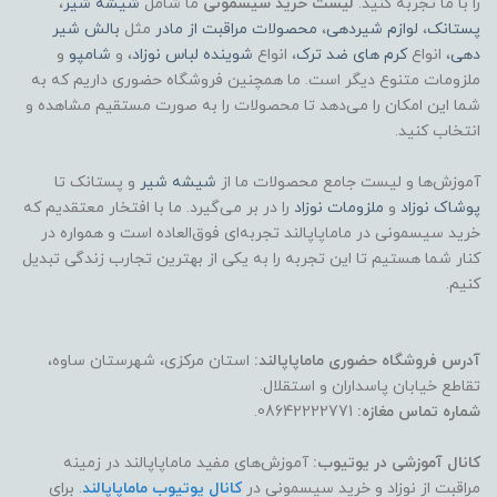
را با ما تجربه کنید.
لیست خرید سیسمونی
ما شامل
شیشه شیر
،
پستانک
،
لوازم شیردهی
،
محصولات مراقبت از مادر
مثل
بالش شیر
دهی
، انواع
کرم های ضد ترک
، انواع
شوینده لباس نوزاد
، و
شامپو
و
ملزومات متنوع دیگر است. ما همچنین فروشگاه حضوری داریم که به
شما این امکان را می‌دهد تا محصولات را به صورت مستقیم مشاهده و
انتخاب کنید.
آموزش‌ها و لیست جامع محصولات ما از
شیشه شیر
و پستانک تا
پوشاک
نوزاد
و
ملزومات نوزاد
را در بر می‌گیرد. ما با افتخار معتقدیم که
خرید سیسمونی در ماماپاپالند تجربه‌ای فوق‌العاده است و همواره در
کنار شما هستیم تا این تجربه را به یکی از بهترین تجارب زندگی تبدیل
کنیم.
آدرس فروشگاه حضوری ماماپاپالند:
استان مرکزی، شهرستان ساوه،
تقاطع خیابان پاسداران و استقلال.
شماره تماس مغازه:
08642222771.
کانال آموزشی در یوتیوب:
آموزش‌های مفید ماماپاپالند در زمینه
مراقبت از نوزاد و خرید سیسمونی در
کانال یوتیوب ماماپاپالند
. برای