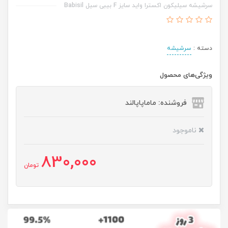
سرشيشه سیلیکون اکسترا واید سایز F بیبی سیل Babisil
دسته :
سرشیشه
ویژگی‌های محصول
فروشنده: ماماپاپالند
ناموجود
830,000
تومان