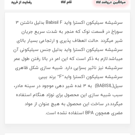
سرشیشه سیلیکون اکسترا واید Babisil F بدلیل داشتن 3
سوراخ در قسمت نوک که منجر به شدت سریع جریان
شیر میگردد .حالت انعطاف پذیری و ارتجاعی بسیار بالای
سرشیشه سیلیکون اکسترا واید بدلیل جنس سیلیکونی آن
میباشد.لازم به ذکر است که این امر در بالا رفتن طول عمر
سرشیشه نیز ناثیر بسزایی دارد. شبیه سازی شکل ظاهری
سرشیشه سیلیکون اکسترا واید”F” برند بیبی
سیل(BABISIL) به 3 غده شیر دهی موجود در سینه مادر،
سبب شبیه سازی این محصول برای نوزاد هنگام استفاده
میگردد.در ساخت این محصول به هیچ عنوان از مواد
مضری همچون BPA استفاده نشده است.