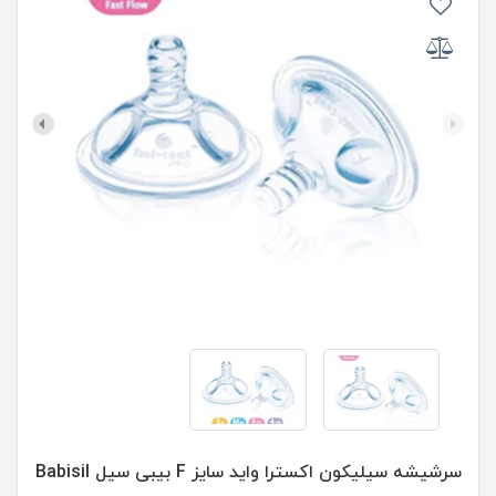
سرشيشه سیلیکون اکسترا واید سایز F بیبی سیل Babisil