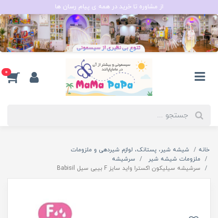
از مشاوره تا خرید در همه ی پیام رسان ها
0
خانه
شیشه شیر، پستانک، لوازم شیردهی و ملزومات
ملزومات شیشه شیر
سرشیشه
سرشيشه سیلیکون اکسترا واید سایز F بیبی سیل Babisil