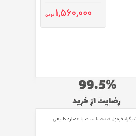
1,560,000
تومان
Frosc) دارای قدرت شستشوی بالا برای لباس‌های سفید و رنگی در دمای 95-30 درجه سانتیگراد.فرمول ضدحساسیت با عصاره طبیعی