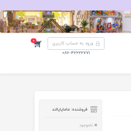
0
ورود به حساب کاربری
086-42222771
فروشنده: ماماپاپالند
ناموجود