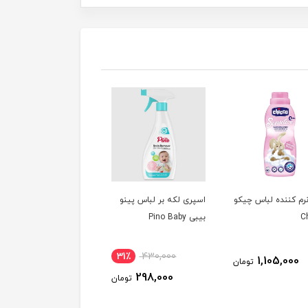
نرم کننده لباس چیکو
اسپری لکه بر لباس پینو
Ch
بیبی Pino Baby
31٪
430,000
1,105,000
تومان
298,000
تومان