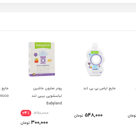
مایع لباس بی بی لند
پودر صابون ماشین
مایع 
لباسشویی بیبی لند
icco‌
Babyland
24٪
390,000
548,000
ومان
تومان
300,000
تومان