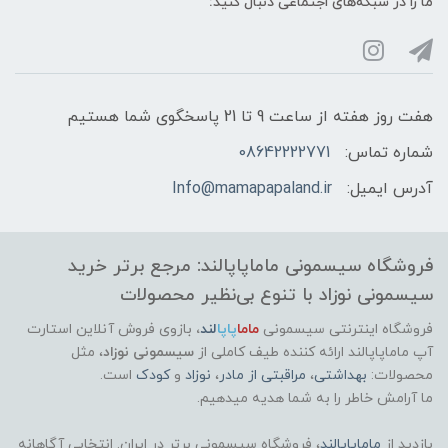
ما را در شبکه‌های اجتماعی دنبال کنید:
هفت روز هفته از ساعت 9 تا 21 پاسخگوی شما هستیم
شماره تماس:
08642222771
آدرس ایمیل:
Info@mamapapaland.ir
فروشگاه سیسمونی ماماپاپالند: مرجع برتر خرید
سیسمونی نوزاد با تنوع بی‌نظیر محصولات
فروشگاه اینترنتی سیسمونی
ماما
پاپا
لند
،
بازوی فروش آنلاین استارت
آپ ماماپاپالند
ارائه کننده طیف کاملی از
سیسمونی نوزاد
، مثل
محصولات:
بهداشتی
،
مراقبتی از مادر
،
نوزاد
و
کودک
است.
ما آرامش خاطر را به شما هدیه میدهیم.
بازدید از
ماماپاپالند
، فروشگاه سیسمونی برتر در ایران. انتخابی آگاهانه