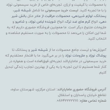
با محصولات با کیفیت و ارزان. تجربه‌ای خاص از خرید سیسمونی نوزاد
را با ما تجربه کنید.
لیست خرید سیسمونی
ما شامل
شیشه شیر
،
پستانک
،
لوازم شیردهی
،
محصولات مراقبت از مادر
مثل
بالش شیر
دهی
، انواع
کرم های ضد ترک
، انواع
شوینده لباس نوزاد
، و
شامپو
و
ملزومات متنوع دیگر است. ما همچنین فروشگاه حضوری داریم که به
شما این امکان را می‌دهد تا محصولات را به صورت مستقیم مشاهده و
انتخاب کنید.
آموزش‌ها و لیست جامع محصولات ما از
شیشه شیر
و پستانک تا
پوشاک
نوزاد
و
ملزومات نوزاد
را در بر می‌گیرد. ما با افتخار معتقدیم که
خرید سیسمونی در ماماپاپالند تجربه‌ای فوق‌العاده است و همواره در
کنار شما هستیم تا این تجربه را به یکی از بهترین تجارب زندگی تبدیل
کنیم.
آدرس فروشگاه حضوری ماماپاپالند:
استان مرکزی، شهرستان ساوه،
تقاطع خیابان پاسداران و استقلال.
شماره تماس مغازه:
08642222771.