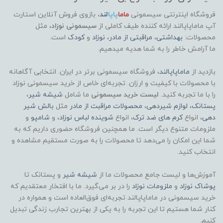
فروشگاه اینترنتی سیسمونی
ماما
پاپا
لند
،
بازوی فروش آنلاین استارت
آپ ماماپاپالند
ارائه کننده طیف کاملی از
سیسمونی نوزاد
، مثل
محصولات:
بهداشتی
،
مراقبتی از مادر
،
نوزاد
و
کودک
است.
ما آرامش خاطر را به شما هدیه میدهیم.
بازدید از
ماماپاپالند
، فروشگاه سیسمونی برتر در ایران. انتخابی آگاهانه
با محصولات با کیفیت و ارزان. تجربه‌ای خاص از خرید سیسمونی نوزاد
را با ما تجربه کنید.
لیست خرید سیسمونی
ما شامل
شیشه شیر
،
پستانک
،
لوازم شیردهی
،
محصولات مراقبت از مادر
مثل
بالش شیر
دهی
، انواع
کرم های ضد ترک
، انواع
شوینده لباس نوزاد
، و
شامپو
و
ملزومات متنوع دیگر است. ما همچنین فروشگاه حضوری داریم که به
شما این امکان را می‌دهد تا محصولات را به صورت مستقیم مشاهده و
انتخاب کنید.
آموزش‌ها و لیست جامع محصولات ما از
شیشه شیر
و پستانک تا
پوشاک
نوزاد
و
ملزومات نوزاد
را در بر می‌گیرد. ما با افتخار معتقدیم که
خرید سیسمونی در ماماپاپالند تجربه‌ای فوق‌العاده است و همواره در
کنار شما هستیم تا این تجربه را به یکی از بهترین تجارب زندگی تبدیل
کنیم.