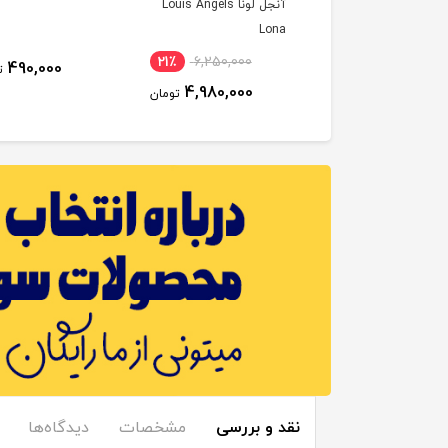
آنجل لونا Louis Angels
Lona
21٪
6,250,000
23٪
4,250,000
490,000
ت
4,980,000
3,300,000
تومان
تومان
نقد و بررسی
مشخصات
دیدگاه‌ها