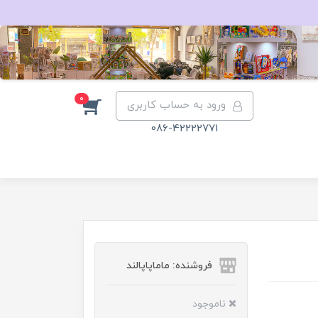
0
ورود به حساب کاربری
086-42222771
فروشنده: ماماپاپالند
ناموجود