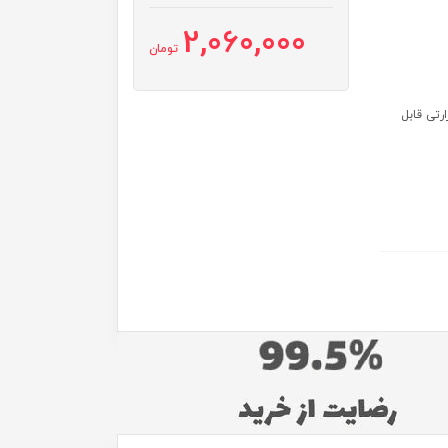
2,060,000
تومان
تی قابل