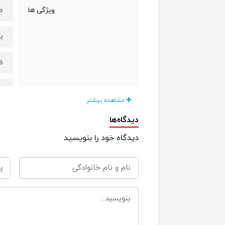
ط
ویژگی ها
ب
ض
ع
مشاهده بیشتر
قا
دیدگاه‌ها
دیدگاه خود را بنویسید
ف
+18 م
مناسب برای
دا
قابلیت شست و شو
21*24*10 
ابعاد