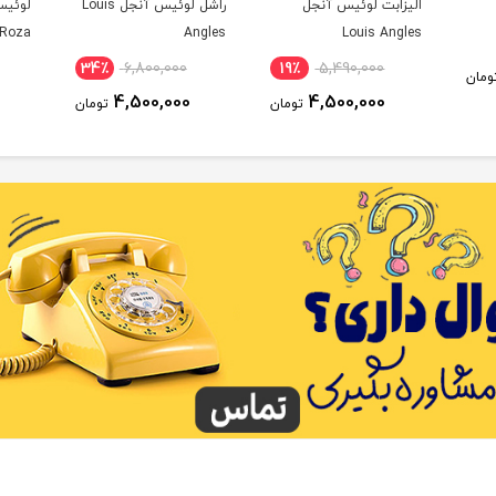
الیزابت لوئیس آنجل
راشل لوئیس آنجل Louis
 Roza
Angles
Louis Angles
34٪
6,800,000
19٪
5,490,000
ومان
4,500,000
4,500,000
تومان
تومان