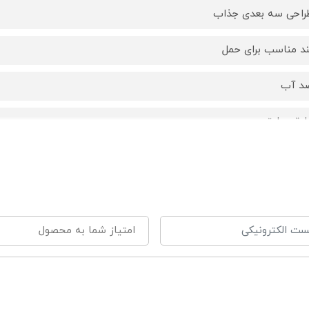
راحی سه بعدی جذاب
ند مناسب برای حمل
د آب
ایق حرارتی
بل شستشو با دما 30 درجه
اقد مواد شیمیایی مضر
اه
رد
سانتی متر