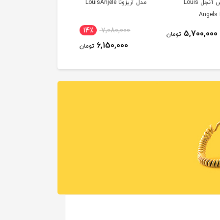
لوئیس آنجل Louis
مدل آریزونا LouisAnjele
Angels
14٪
7,080,000
5,700,000
تومان
6,150,000
تومان