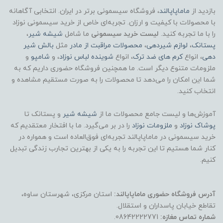
بازدید از
ماماپاپالند
، فروشگاه سیسمونی برتر در ایران. انتخابی آگاهانه
با محصولات با کیفیت و ارزان. تجربه‌ای خاص از خرید سیسمونی نوزاد
را با ما تجربه کنید.
لیست خرید سیسمونی
ما شامل
شیشه شیر
،
پستانک
،
لوازم شیردهی
،
محصولات مراقبت از مادر
مثل
بالش شیر
دهی
، انواع
کرم های ضد ترک
، انواع
شوینده لباس نوزاد
، و
شامپو
و
ملزومات متنوع دیگر است. ما همچنین فروشگاه حضوری داریم که به
شما این امکان را می‌دهد تا محصولات را به صورت مستقیم مشاهده و
انتخاب کنید.
آموزش‌ها و لیست جامع محصولات ما از
شیشه شیر
و پستانک تا
پوشاک
نوزاد
و
ملزومات نوزاد
را در بر می‌گیرد. ما با افتخار معتقدیم که
خرید سیسمونی در ماماپاپالند تجربه‌ای فوق‌العاده است و همواره در
کنار شما هستیم تا این تجربه را به یکی از بهترین تجارب زندگی تبدیل
کنیم.
آدرس فروشگاه حضوری ماماپاپالند:
استان مرکزی، شهرستان ساوه،
تقاطع خیابان پاسداران و استقلال.
شماره تماس مغازه:
08642222771.