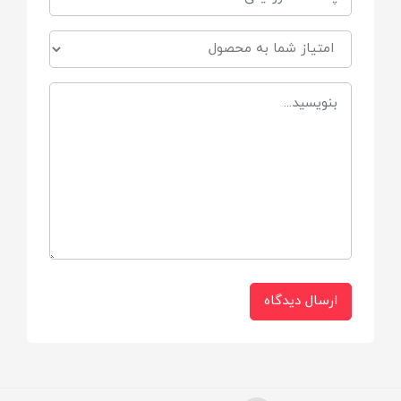
سهولت در تغذیه
مقاوم در برابر شوک حرارتی
طرح‌ های زیبا و رنگ‌ های شاد
قابلیت تعویض سرشیشه
فاقد BPA
بدون طعم و بو
ارسال دیدگاه
شستشوی آسان و قابل استریل کردن
دارای سیستم آنتی کولیک