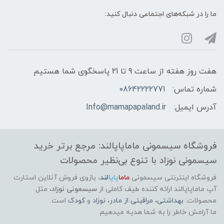
ما را در شبکه‌های اجتماعی دنبال کنید:
هفت روز هفته از ساعت 9 تا 21 پاسخگوی شما هستیم
شماره تماس:
08642222771
آدرس ایمیل:
Info@mamapapaland.ir
فروشگاه سیسمونی ماماپاپالند: مرجع برتر خرید
سیسمونی نوزاد با تنوع بی‌نظیر محصولات
فروشگاه اینترنتی سیسمونی
ماما
پاپا
لند
،
بازوی فروش آنلاین استارت
آپ ماماپاپالند
ارائه کننده طیف کاملی از
سیسمونی نوزاد
، مثل
محصولات:
بهداشتی
،
مراقبتی از مادر
،
نوزاد
و
کودک
است.
ما آرامش خاطر را به شما هدیه میدهیم.