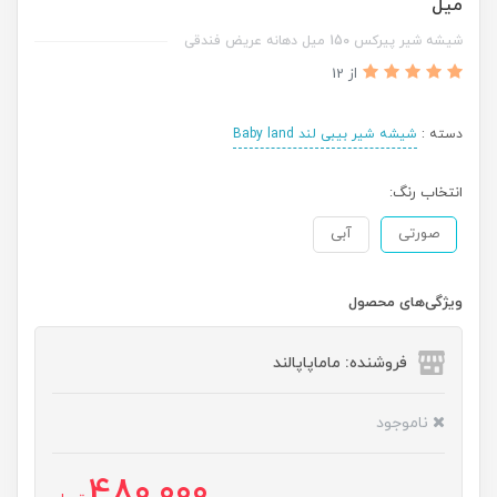
میل
شیشه شیر پیرکس 150 میل دهانه عریض فندقی
از 12
دسته :
شیشه شیر بیبی لند Baby land
انتخاب رنگ:
صورتی
آبی
ویژگی‌های محصول
فروشنده: ماماپاپالند
ناموجود
480,000