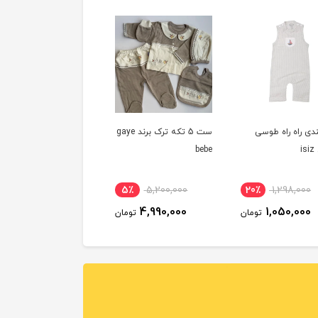
دی راه راه طوسی
ست 5 تکه ترک برند gaye
i
bebe
5٪
5,200,000
20٪
1,298,000
4,990,000
1,050,000
تومان
تومان