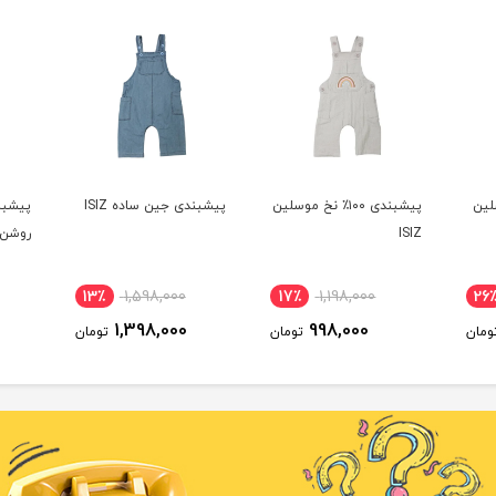
لین
پیشبندی ۱۰۰٪ نخ موسلین
پیشبندی جین ساده ISIZ
پیشبن
ISIZ
روشن siz
13٪
1,598,000
17٪
1,198,000
26
1,398,000
998,000
ومان
تومان
تومان