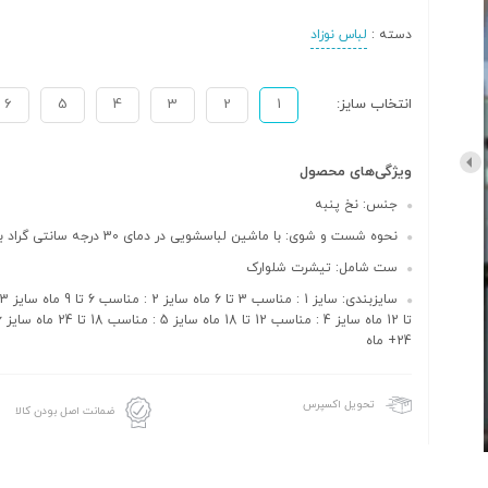
دسته :
لباس نوزاد
انتخاب سایز:
1
2
3
4
5
6
ویژگی‌های محصول
جنس: نخ پنبه
نحوه شست و شوی: با ماشین لباسشویی در دمای 30 درجه سانتی گراد به صو...
ست شامل: تیشرت شلوارک
24+ ماه
تحویل اکسپرس
ضمانت اصل بودن کالا