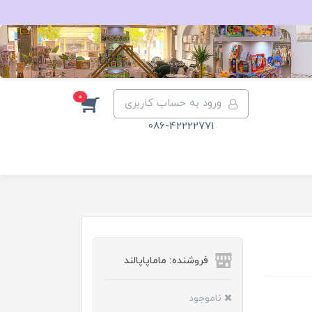
0
ورود به حساب کاربری
086-42222771
فروشنده: ماماپاپالند
ناموجود