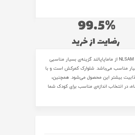
اگر به دنبال خرید سیسمونی با کیفیت و طراحی زیبا برای کودکان خود هستید، تیشرت شلوارک سفید چاپ خرس و قایق NLSAM از ماماپاپالند گزینه‌ی بسیار مناسبی
یار مناسب می‌باشد. شلوارک کمرکش است و با
ذابیت بیشتر این محصول می‌شود. همچنین،
ه سبب می‌شود که در فصول گرم همچنان راحت و خنک باشید. این ست با سایزبندی متنوع، از 3 تا 24+ ماه، در انتخاب اندازه‌ی مناسب برای کودک شما