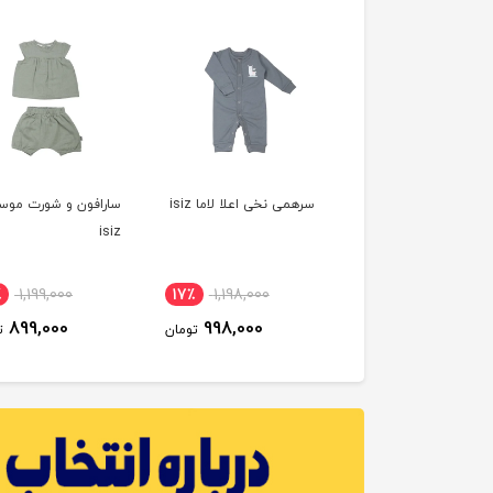
می نخی اعلا موشک
سرهمی نخی اعلا لاما isiz
سارافون و شورت موس
isiz
٪
1,199,000
17٪
1,198,000
17٪
1,198,000
899,000
998,000
998,000
تومان
تومان
ت