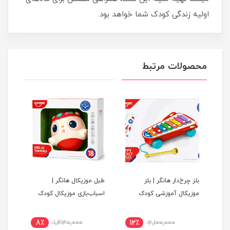
اولیه زندگی کودک شما خواهد بود.
محصولات مرتبط
بلز چرخ‌دار هانگر | بلز
طبل موزیکال هانگر |
پک 
ک
موزیکال آموزشی کودک
اسباب‌بازی موزیکال کودک
8٪
1,430,000
12٪
2,100,000
1