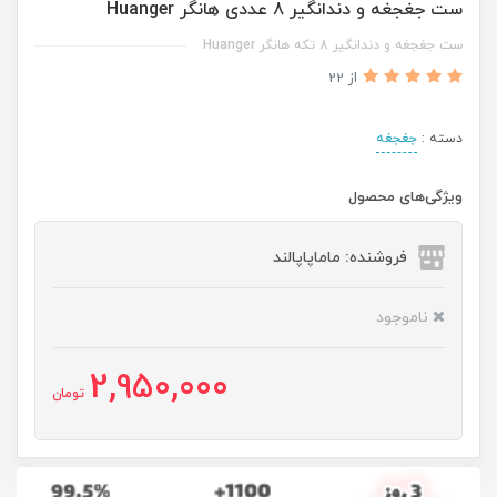
ست جغجغه و دندانگیر 8 عددی هانگر Huanger
ست جغجغه و دندانگیر 8 تکه هانگر Huanger
از 22
دسته :
جغجغه
ویژگی‌های محصول
فروشنده: ماماپاپالند
ناموجود
2,950,000
تومان