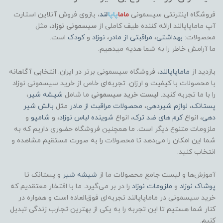
فروشگاه اینترنتی سیسمونی
ماما
پاپا
لند
،
بازوی فروش آنلاین استارت
آپ ماماپاپالند
ارائه کننده طیف کاملی از
سیسمونی نوزاد
، مثل
محصولات:
بهداشتی
،
مراقبتی از مادر
،
نوزاد
و
کودک
است.
ما آرامش خاطر را به شما هدیه میدهیم.
بازدید از
ماماپاپالند
، فروشگاه سیسمونی برتر در ایران. انتخابی آگاهانه
با محصولات با کیفیت و ارزان. تجربه‌ای خاص از خرید سیسمونی نوزاد
را با ما تجربه کنید.
لیست خرید سیسمونی
ما شامل
شیشه شیر
،
پستانک
،
لوازم شیردهی
،
محصولات مراقبت از مادر
مثل
بالش شیر
دهی
، انواع
کرم های ضد ترک
، انواع
شوینده لباس نوزاد
، و
شامپو
و
ملزومات متنوع دیگر است. ما همچنین فروشگاه حضوری داریم که به
شما این امکان را می‌دهد تا محصولات را به صورت مستقیم مشاهده و
انتخاب کنید.
آموزش‌ها و لیست جامع محصولات ما از
شیشه شیر
و پستانک تا
پوشاک
نوزاد
و
ملزومات نوزاد
را در بر می‌گیرد. ما با افتخار معتقدیم که
خرید سیسمونی در ماماپاپالند تجربه‌ای فوق‌العاده است و همواره در
کنار شما هستیم تا این تجربه را به یکی از بهترین تجارب زندگی تبدیل
کنیم.