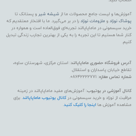
انتخاب کنید.
آموزش‌ها و لیست جامع محصولات ما از
شیشه شیر
و پستانک تا
پوشاک
نوزاد
و
ملزومات نوزاد
را در بر می‌گیرد. ما با افتخار معتقدیم که
خرید سیسمونی در ماماپاپالند تجربه‌ای فوق‌العاده است و همواره در
کنار شما هستیم تا این تجربه را به یکی از بهترین تجارب زندگی تبدیل
کنیم.
آدرس فروشگاه حضوری ماماپاپالند:
استان مرکزی، شهرستان ساوه،
تقاطع خیابان پاسداران و استقلال.
شماره تماس مغازه:
08642222771.
کانال آموزشی در یوتیوب:
آموزش‌های مفید ماماپاپالند در زمینه
مراقبت از نوزاد و خرید سیسمونی در
کانال یوتیوب ماماپاپالند
. برای
مشاهده آموزش ها
اینجا را کلیک کنید
.