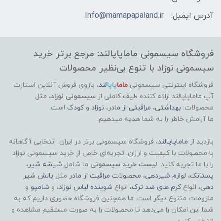
آدرس ایمیل:
Info@mamapapaland.ir
فروشگاه سیسمونی ماماپاپالند: مرجع برتر خرید
سیسمونی نوزاد با تنوع بی‌نظیر محصولات
فروشگاه اینترنتی سیسمونی
ماما
پاپا
لند
،
بازوی فروش آنلاین استارت
آپ ماماپاپالند
ارائه کننده طیف کاملی از
سیسمونی نوزاد
، مثل
محصولات:
بهداشتی
،
مراقبتی از مادر
،
نوزاد
و
کودک
است.
ما آرامش خاطر را به شما هدیه میدهیم.
بازدید از
ماماپاپالند
، فروشگاه سیسمونی برتر در ایران. انتخابی آگاهانه
با محصولات با کیفیت و ارزان. تجربه‌ای خاص از خرید سیسمونی نوزاد
را با ما تجربه کنید.
لیست خرید سیسمونی
ما شامل
شیشه شیر
،
پستانک
،
لوازم شیردهی
،
محصولات مراقبت از مادر
مثل
بالش شیر
دهی
، انواع
کرم های ضد ترک
، انواع
شوینده لباس نوزاد
، و
شامپو
و
ملزومات متنوع دیگر است. ما همچنین فروشگاه حضوری داریم که به
شما این امکان را می‌دهد تا محصولات را به صورت مستقیم مشاهده و