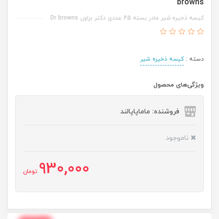
browns
کیسه ذخیره شیر مادر بسته 25 عددی دکتر براون Dr browns
دسته :
کیسه ذخیره شیر
ویژگی‌های محصول
فروشنده: ماماپاپالند
ناموجود
930,000
تومان