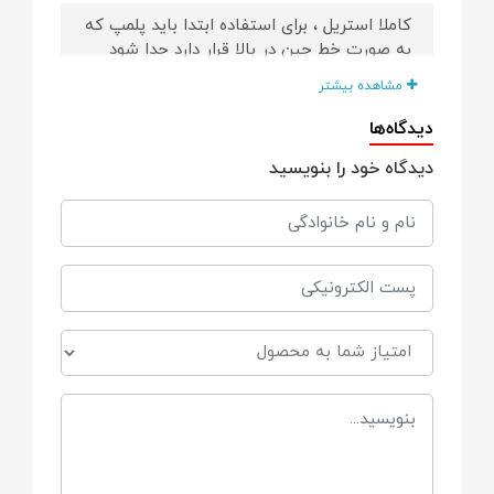
کاملا استریل ، برای استفاده ابتدا باید پلمپ که
به صورت خط چین در بالا قرار دارد جدا شود
مشاهده بیشتر
قابل نگهداری در یخچال یا فریزر است
دیدگاه‌ها
دهانه عریض برای پر کردن و ریختن آسان
دیدگاه خود را بنویسید
طوری طراحی شده است که می توان به صورت
ایستاده درون یخچال نگهداری کرد.
فاقد BPA
حجم
180 میلی لیتر
تعداد در هر بسته