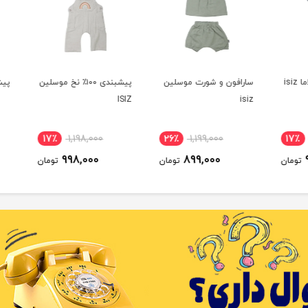
سارافون و شورت موسلین
پیشبندی ۱۰۰٪ نخ موسلین
پیشبند
ISIZ
isiz
17٪
1,198,000
26٪
1,199,000
17
998,000
899,000
ومان
تومان
تومان