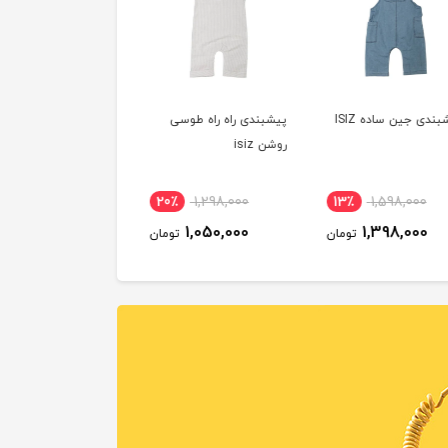
ی جین ساده ISIZ
پیشبندی راه راه طوسی
ست 5 تکه ترک
روشن isiz
bebe
5٪
5,200,000
20٪
1,298,000
13٪
1,598,000
4,990,000
1,050,000
1,398,000
تومان
تومان
توم