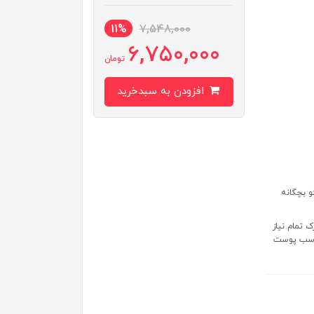
11%
7,548,000
6,750,000
تومان
افزودن به سبدخرید
و بچگانه
تمام نیاز
مناسب پوست