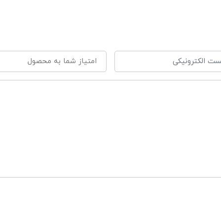
باس زیردکمه دار رکابی
انتو بچگانه
لوار بچگانه
ل سر
لاه نوزادی
تو دور پیچ
ستکش
یشبند
نس نرم و لطیف ست بیمارستانی