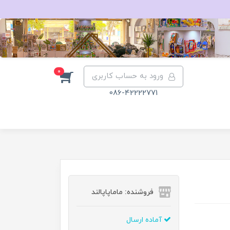
0
ورود به حساب کاربری
086-42222771
فروشنده: ماماپاپالند
آماده ارسال