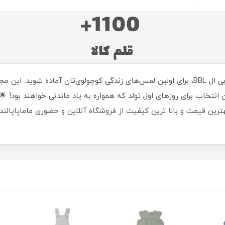
با ست بیمارستانی نوزاد 10 تکه ترک طرح بره بی بی ال BBL، برای اولین لمس‌های زندگی کوچولو
رین انتخاب برای روزهای اول تولد که همواره به یاد ماندنی خواهند بود!
هترین قیمت و بالا ترین کیفیت از فروشگاه آنلاین و حضوری ماماپاپالند