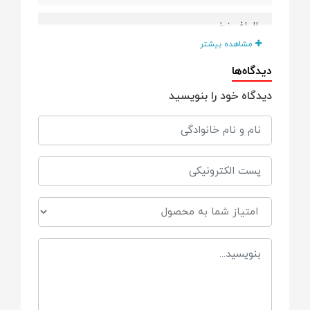
الیاف نخی
مشاهده بیشتر
شامل
دیدگاه‌ها
دیدگاه خود را بنویسید
1-بادی بدون آستین 2-پیشبند غذاخوری 3-تی
شرت آستین بلند 4-بادی آستین کوتاه 5-تاپ
6-شلوار کمر کش 7-تی شرت آستین بلند جلو
دکمه‌دار 8- تی شرت آستین کوتاه 9- شورت
عینکی 10-حوله نوزاد 11-دتسمال نوزاد 12-کلاه
بنددار 13-شلوار پاپوش دار 14- سرپوش نوزاد
15-دستکش نخی 16-نافبند نوزاد 17- بادی نوزاد
است.
ویژگی ها
جنس نرم و لطیف ست بیمارستانی