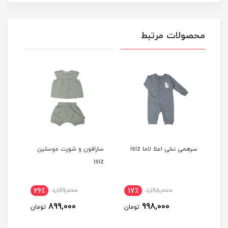
محصولات مرتبط
سرهمی نخی اعلا لاما isiz
سارافون و شورت موسلین
ISIZ
isiz
26٪
1,199,000
17٪
1,198,000
1
899,000
998,000
مان
تومان
تومان