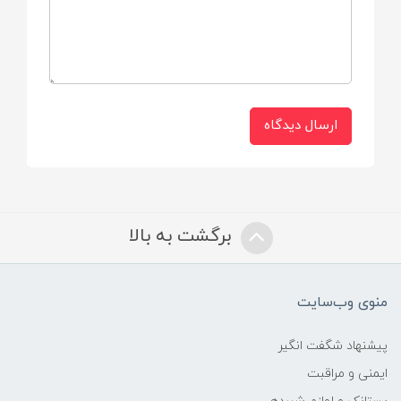
طراحی خاص و زیبای مشترک
تمام نیاز های اولیه نوزاد در یک بسته شیک و
زیبا برای هدیه دادن
جنس بسیار لطیف و نرم مناسب پوست
ارسال دیدگاه
حساس کودکان
بدون هیچ گونه مواد مضر شیمیایی
شستشو
برگشت به بالا
با ماشین لباسشویی و در دمای حداکثر 30
درجه سانتی گراد شستشو شود.
منوی وب‌سایت
با دمای متوسط اتوکشی شود.
پیشنهاد شگفت انگیر
ایمنی و مراقبت
خشکشویی نشود.