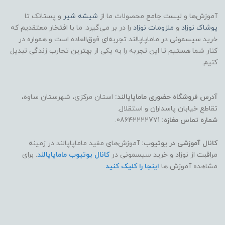
آموزش‌ها و لیست جامع محصولات ما از
شیشه شیر
و پستانک تا
پوشاک
نوزاد
و
ملزومات نوزاد
را در بر می‌گیرد. ما با افتخار معتقدیم که
خرید سیسمونی در ماماپاپالند تجربه‌ای فوق‌العاده است و همواره در
کنار شما هستیم تا این تجربه را به یکی از بهترین تجارب زندگی تبدیل
کنیم.
آدرس فروشگاه حضوری ماماپاپالند:
استان مرکزی، شهرستان ساوه،
تقاطع خیابان پاسداران و استقلال.
شماره تماس مغازه:
08642222771.
کانال آموزشی در یوتیوب:
آموزش‌های مفید ماماپاپالند در زمینه
مراقبت از نوزاد و خرید سیسمونی در
کانال یوتیوب ماماپاپالند
. برای
مشاهده آموزش ها
اینجا را کلیک کنید
.