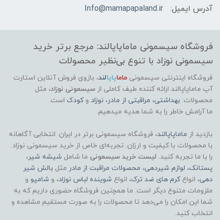
آدرس ایمیل:
Info@mamapapaland.ir
فروشگاه سیسمونی ماماپاپالند: مرجع برتر خرید
سیسمونی نوزاد با تنوع بی‌نظیر محصولات
فروشگاه اینترنتی سیسمونی
ماما
پاپا
لند
،
بازوی فروش آنلاین استارت
آپ ماماپاپالند
ارائه کننده طیف کاملی از
سیسمونی نوزاد
، مثل
محصولات:
بهداشتی
،
مراقبتی از مادر
،
نوزاد
و
کودک
است.
ما آرامش خاطر را به شما هدیه میدهیم.
بازدید از
ماماپاپالند
، فروشگاه سیسمونی برتر در ایران. انتخابی آگاهانه
با محصولات با کیفیت و ارزان. تجربه‌ای خاص از خرید سیسمونی نوزاد
را با ما تجربه کنید.
لیست خرید سیسمونی
ما شامل
شیشه شیر
،
پستانک
،
لوازم شیردهی
،
محصولات مراقبت از مادر
مثل
بالش شیر
دهی
، انواع
کرم های ضد ترک
، انواع
شوینده لباس نوزاد
، و
شامپو
و
ملزومات متنوع دیگر است. ما همچنین فروشگاه حضوری داریم که به
شما این امکان را می‌دهد تا محصولات را به صورت مستقیم مشاهده و
انتخاب کنید.