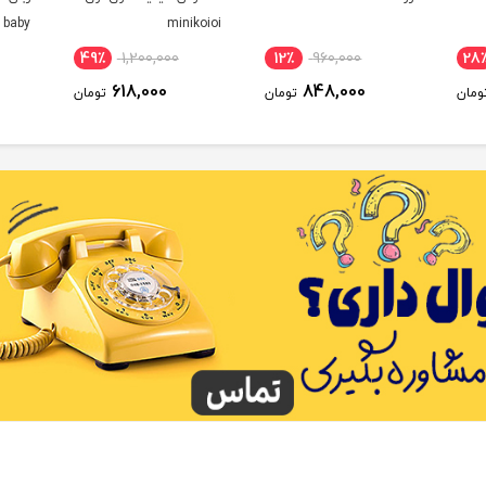
 baby
minikoioi
49٪
1,200,000
12٪
960,000
28
618,000
848,000
ومان
تومان
تومان