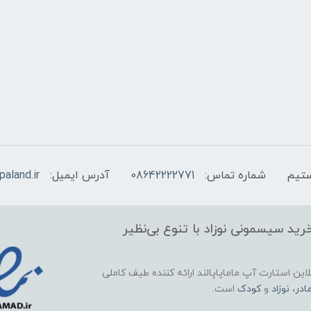
شماره تماس:
08642222771
آدرس ایمیل:
aland.ir
ید سیسمونی نوزاد با تنوع بی‌نظیر
این استارت آپ ماماپاپالند
ارائه کننده طیف کاملی
ادر
،
نوزاد
و
کودک
است.