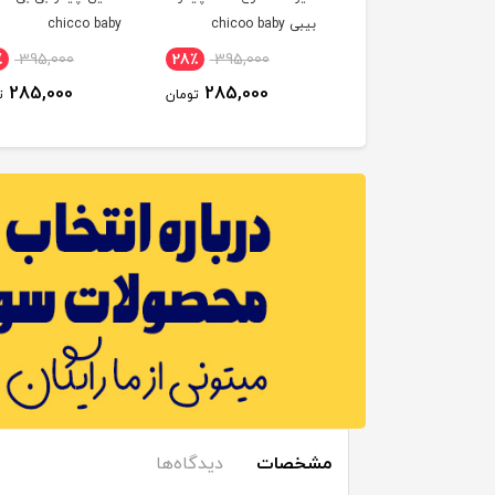
بیبی chicoo baby
chicco baby
٪
395,000
28٪
395,000
16٪
220,000
285,000
285,000
185,000
تومان
تومان
ت
مشخصات
دیدگاه‌ها