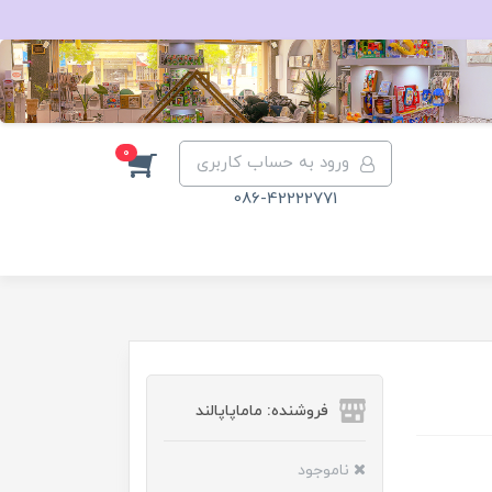
0
ورود به حساب کاربری
086-42222771
فروشنده: ماماپاپالند
ناموجود