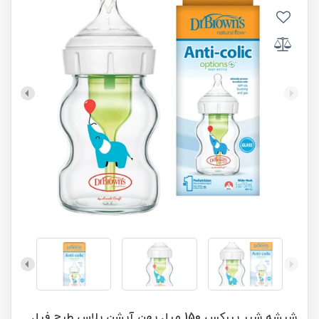
شیشه شیر پیرکس 150 میل پهن آپشن پلاس طرح فیل