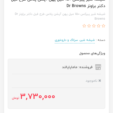
دکتر براونز Dr Browns
شیشه شیر پیرکس 150 میل پهن آپشن پلاس طرح فیل دکتر براونز Dr
Browns
دسته :
شیشه شیر، سرلاک و داروخوری
ویژگی‌های محصول
فروشنده: ماماپاپالند
ناموجود
3,730,000
تومان