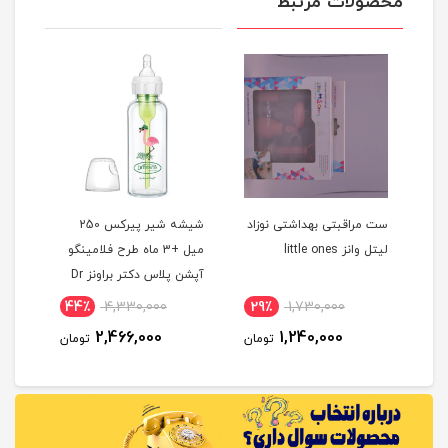
محصولات مرتبط
شیرخوری پیرکس نچرال 270
ست مراقبتی بهداشتی نوزاد
شیشه شیر پیرکس 250
لیتل وانز little ones
میل +3 ماه طرح فلامینگو
میلی
آپشن پلاس دکتر براونز Dr
isil
Browns
44٪
4,330,000
29٪
1,730,000
5
2,466,000
1,240,000
مان
تومان
تومان