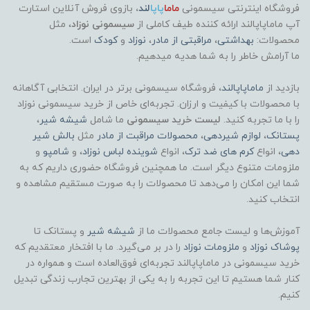
فروشگاه اینترنتی سیسمونی
ماما
پاپا
لند
،
بازوی فروش آنلاین استارت
آپ ماماپاپالند
ارائه کننده طیف کاملی از
سیسمونی نوزاد
، مثل
محصولات:
بهداشتی
،
مراقبتی از مادر
،
نوزاد
و
کودک
است.
ما آرامش خاطر را به شما هدیه میدهیم.
بازدید از
ماماپاپالند
، فروشگاه سیسمونی برتر در ایران. انتخابی آگاهانه
با محصولات با کیفیت و ارزان. تجربه‌ای خاص از خرید سیسمونی نوزاد
را با ما تجربه کنید.
لیست خرید سیسمونی
ما شامل
شیشه شیر
،
پستانک
،
لوازم شیردهی
،
محصولات مراقبت از مادر
مثل
بالش شیر
دهی
، انواع
کرم های ضد ترک
، انواع
شوینده لباس نوزاد
، و
شامپو
و
ملزومات متنوع دیگر است. ما همچنین فروشگاه حضوری داریم که به
شما این امکان را می‌دهد تا محصولات را به صورت مستقیم مشاهده و
انتخاب کنید.
آموزش‌ها و لیست جامع محصولات ما از
شیشه شیر
و پستانک تا
پوشاک
نوزاد
و
ملزومات نوزاد
را در بر می‌گیرد. ما با افتخار معتقدیم که
خرید سیسمونی در ماماپاپالند تجربه‌ای فوق‌العاده است و همواره در
کنار شما هستیم تا این تجربه را به یکی از بهترین تجارب زندگی تبدیل
کنیم.