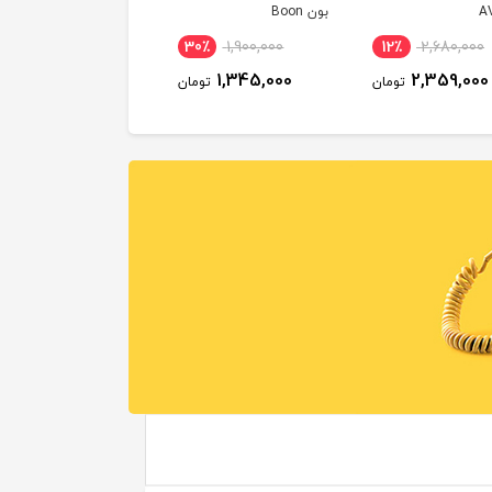
A
بون Boon
30٪
1,900,000
12٪
2,680,000
1,345,000
2,359,000
تومان
تومان