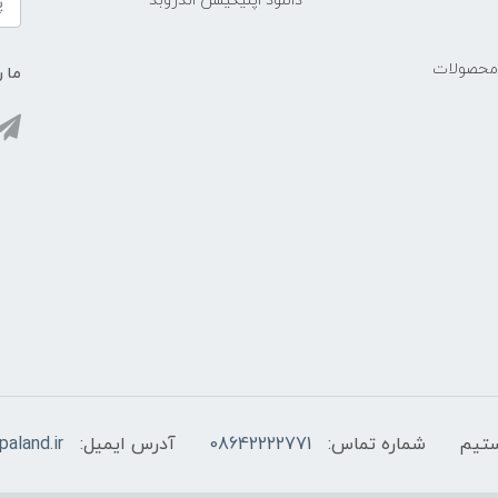
دانلود اپلیکیشن اندروبد
 محصولات
ما ر
شماره تماس:
08642222771
آدرس ایمیل:
aland.ir