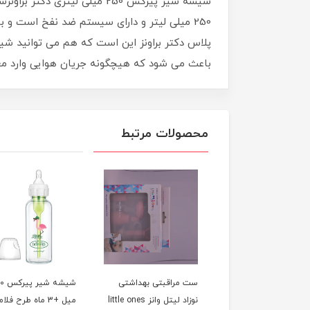
شیشه شیر پیرکس 250 میلی ل
250 میلی لیتر و دارای سیستم ضد نفخ است و
پلاس دکتر براونز این است که هم می توانید شی
باعث می شود که هیچگونه جریان هوایی وارد معده 
محصولات مرتبط
خوری پیرکس نچرال
ست مراقبتی بهداشتی
شیشه 
270 میل بیبی لند baby
نوزاد لیتل وانز little ones
میل +3 ماه طرح فل