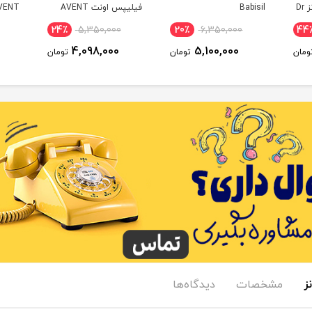
آپشن پلاس دکتر براونز Dr
Babisil
فیلیپس اونت AVENT
VENT
24٪
5,350,000
20٪
6,350,000
44
4,098,000
5,100,000
ومان
تومان
تومان
مشخصات
دیدگاه‌ها