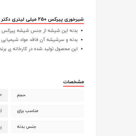
شیرخوری پیرکس 250 میلی لیتری دکتر براونز
بدنه این شیشه از جنس شیشه پیرکس بوده و دارای سرشیشه
بدنه و سرشیشه آن فاقد مواد شیمیایی مضر (BPA Free) 
این محصول تولید شده در کارخانه ی برند دکتر براونز Dr Browns (واقع در ک
مشخصات
250 
حجم
از
مناسب برای
پ
جنس بدنه