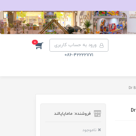
0
ورود به حساب کاربری
086-42222771
فروشنده: ماماپاپالند
ناموجود