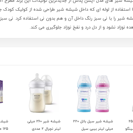
یتری دکتر براونزشیشه شیر های مدل آپشن پلاس از جدیدترین تولیدات این برند
 با استفاده از لوله ای که داخل شیشه شیر طراحی شده از کولیک کود
شه شیر را با نی سبز رنگ داخل آن و هم بدون نی استفاده کرد. نی س
نوزاد نشود و از دل درد و نفخ نوزاد جلوگیری می کند.
شیر پیرکس 250
شیشه شیر سیل باتل 220
شیشه شیر 260 میلی
شیشه 
امینگو
میلی لیتر بیبی سیل
لیتر نچرال 2 عددی
25