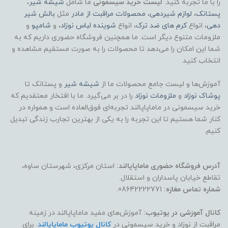
را با ما تجربه کنید.
لیست خرید سیسمونی
ما شامل
شیشه شیر
،
پستانک
،
لوازم شیردهی
،
محصولات مراقبت از مادر
مثل
بالش شیر
دهی
، انواع
کرم های ضد ترک
، انواع
شوینده لباس نوزاد
، و
شامپو
و
ملزومات متنوع دیگر است. ما همچنین فروشگاه حضوری داریم که به
شما این امکان را می‌دهد تا محصولات را به صورت مستقیم مشاهده و
انتخاب کنید.
آموزش‌ها و لیست جامع محصولات ما از
شیشه شیر
و پستانک تا
پوشاک
نوزاد
و
ملزومات نوزاد
را در بر می‌گیرد. ما با افتخار معتقدیم که
خرید سیسمونی در ماماپاپالند تجربه‌ای فوق‌العاده است و همواره در
کنار شما هستیم تا این تجربه را به یکی از بهترین تجارب زندگی تبدیل
کنیم.
آدرس فروشگاه حضوری ماماپاپالند:
استان مرکزی، شهرستان ساوه،
تقاطع خیابان پاسداران و استقلال.
شماره تماس مغازه:
08642222771.
کانال آموزشی در یوتیوب:
آموزش‌های مفید ماماپاپالند در زمینه
مراقبت از نوزاد و خرید سیسمونی در
کانال یوتیوب ماماپاپالند
. برای