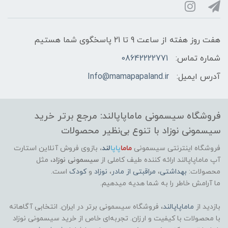
هفت روز هفته از ساعت 9 تا 21 پاسخگوی شما هستیم
شماره تماس:
08642222771
آدرس ایمیل:
Info@mamapapaland.ir
فروشگاه سیسمونی ماماپاپالند: مرجع برتر خرید
سیسمونی نوزاد با تنوع بی‌نظیر محصولات
فروشگاه اینترنتی سیسمونی
ماما
پاپا
لند
،
بازوی فروش آنلاین استارت
آپ ماماپاپالند
ارائه کننده طیف کاملی از
سیسمونی نوزاد
، مثل
محصولات:
بهداشتی
،
مراقبتی از مادر
،
نوزاد
و
کودک
است.
ما آرامش خاطر را به شما هدیه میدهیم.
بازدید از
ماماپاپالند
، فروشگاه سیسمونی برتر در ایران. انتخابی آگاهانه
با محصولات با کیفیت و ارزان. تجربه‌ای خاص از خرید سیسمونی نوزاد