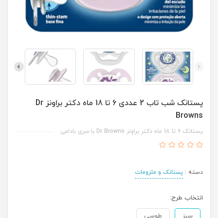
پستانک شب تاب 2 عددی 6 تا 18 ماه دکتر براونز Dr
Browns
پستانک 6 تا 18 ماه دکتر براونز Dr Browns با سری بادامی
دسته :
پستانک و ملزومات
انتخاب طرح:
سبز
طوسی