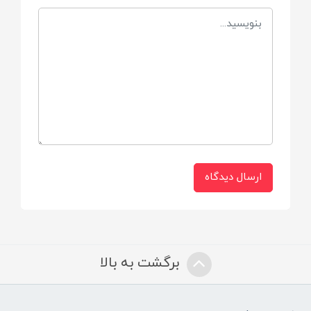
ترکیبات محصول شامل
سیب، ذغال اخته، بلوبری، ویتامین E و B1 می
باشد.
ارسال دیدگاه
برگشت به بالا