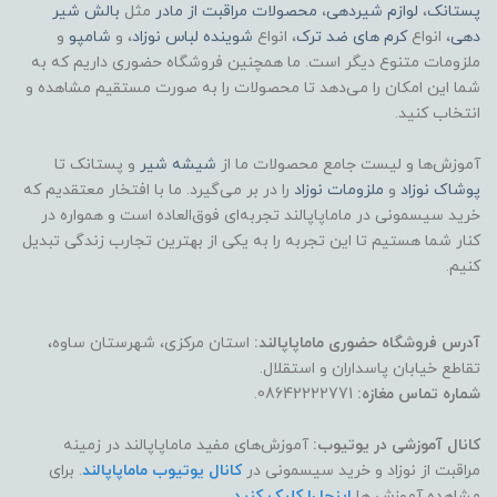
پستانک
،
لوازم شیردهی
،
محصولات مراقبت از مادر
مثل
بالش شیر
دهی
، انواع
کرم های ضد ترک
، انواع
شوینده لباس نوزاد
، و
شامپو
و
ملزومات متنوع دیگر است. ما همچنین فروشگاه حضوری داریم که به
شما این امکان را می‌دهد تا محصولات را به صورت مستقیم مشاهده و
انتخاب کنید.
آموزش‌ها و لیست جامع محصولات ما از
شیشه شیر
و پستانک تا
پوشاک
نوزاد
و
ملزومات نوزاد
را در بر می‌گیرد. ما با افتخار معتقدیم که
خرید سیسمونی در ماماپاپالند تجربه‌ای فوق‌العاده است و همواره در
کنار شما هستیم تا این تجربه را به یکی از بهترین تجارب زندگی تبدیل
کنیم.
آدرس فروشگاه حضوری ماماپاپالند:
استان مرکزی، شهرستان ساوه،
تقاطع خیابان پاسداران و استقلال.
شماره تماس مغازه:
08642222771.
کانال آموزشی در یوتیوب:
آموزش‌های مفید ماماپاپالند در زمینه
مراقبت از نوزاد و خرید سیسمونی در
کانال یوتیوب ماماپاپالند
. برای
مشاهده آموزش ها
اینجا را کلیک کنید
.