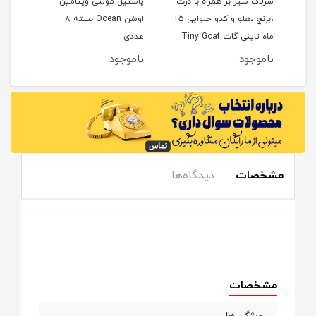
سرلاک شیر بز همراه با ذرت
پاستیل مولتی ویتامین
ت
،برنج ،هلو و کدو حلوایی 5+
اوشن Ocean بسته 8
کیدزمی 
ماه تاینی گات Tiny Goat
عددی
ناموجود
ناموجود
نام
مشخصات
دیدگاه‌ها
مشخصات