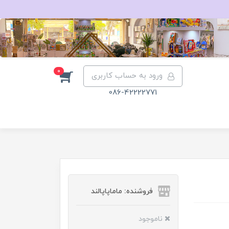
0
ورود به حساب کاربری
086-42222771
فروشنده: ماماپاپالند
ناموجود