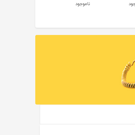
جود
ناموجود