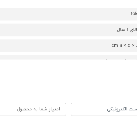
tol
لای 1 سال
8 × 
لاستیک درجه یک