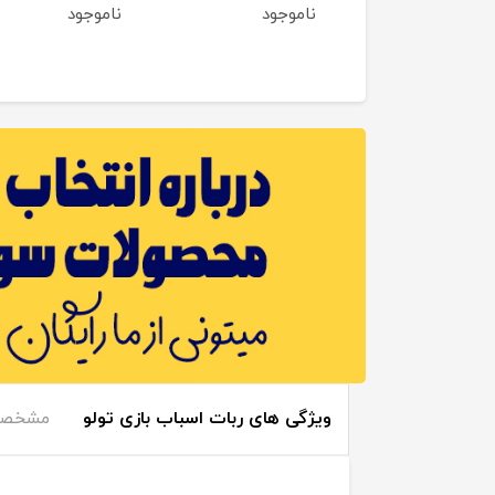
ناموجود
ناموجود
7٪
3,192,000
2,998,000
تومان
ویژگی های ربات اسباب بازی تولو
مشخصا