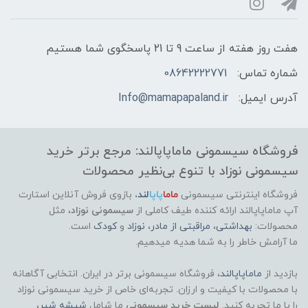
هفت روز هفته از ساعت 9 تا 21 پاسخگوی شما هستیم
شماره تماس:
08642222771
آدرس ایمیل:
Info@mamapapaland.ir
فروشگاه سیسمونی ماماپاپالند: مرجع برتر خرید
سیسمونی نوزاد با تنوع بی‌نظیر محصولات
فروشگاه اینترنتی سیسمونی
ماما
پاپا
لند
،
بازوی فروش آنلاین استارت
آپ ماماپاپالند
ارائه کننده طیف کاملی از
سیسمونی نوزاد
، مثل
محصولات:
بهداشتی
،
مراقبتی از مادر
،
نوزاد
و
کودک
است.
ما آرامش خاطر را به شما هدیه میدهیم.
بازدید از
ماماپاپالند
، فروشگاه سیسمونی برتر در ایران. انتخابی آگاهانه
با محصولات با کیفیت و ارزان. تجربه‌ای خاص از خرید سیسمونی نوزاد
را با ما تجربه کنید.
لیست خرید سیسمونی
ما شامل
شیشه شیر
،