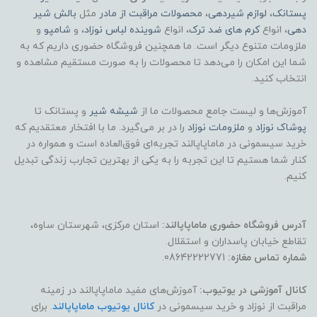
پستانک
،
لوازم شیردهی
،
محصولات مراقبت از مادر
مثل
بالش شیر
دهی
، انواع
کرم های ضد ترک
، انواع
شوینده لباس نوزاد
، و
شامپو
و
ملزومات متنوع دیگر است. ما همچنین فروشگاه حضوری داریم که به
شما این امکان را می‌دهد تا محصولات را به صورت مستقیم مشاهده و
انتخاب کنید.
آموزش‌ها و لیست جامع محصولات ما از
شیشه شیر
و پستانک تا
پوشاک
نوزاد
و
ملزومات نوزاد
را در بر می‌گیرد. ما با افتخار معتقدیم که
خرید سیسمونی در ماماپاپالند تجربه‌ای فوق‌العاده است و همواره در
کنار شما هستیم تا این تجربه را به یکی از بهترین تجارب زندگی تبدیل
کنیم.
آدرس فروشگاه حضوری ماماپاپالند:
استان مرکزی، شهرستان ساوه،
تقاطع خیابان پاسداران و استقلال.
شماره تماس مغازه:
08642222771.
کانال آموزشی در یوتیوب:
آموزش‌های مفید ماماپاپالند در زمینه
مراقبت از نوزاد و خرید سیسمونی در
کانال یوتیوب ماماپاپالند
. برای