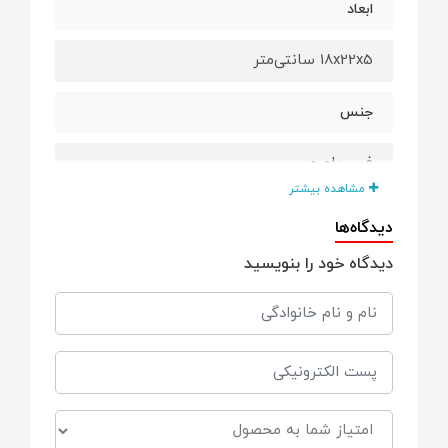
ابعاد
18x22x5 سانتی‌متر
جنس
فیبر بامبو
مشاهده بیشتر
قابلیت شست‌وشو
دیدگاه‌ها
دیدگاه خود را بنویسید
توسط دست
توسط ماشین ظرف‌شویی
سایر توضیحات
5 تکه شامل بشقاب، کاسه، لیوان، قاشق و
چنگال - شستشو با دست - برگشت پذیر به