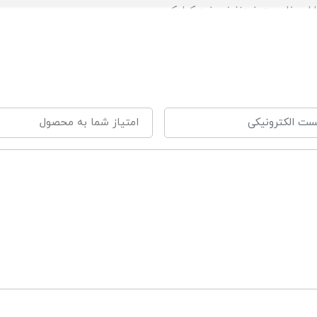
ارای خاصیت ضدنفخ و ضد کولیک
دنه ی کاملا ارگونومیک
ریان آهسته
ادامی
گی
میلی لیتر