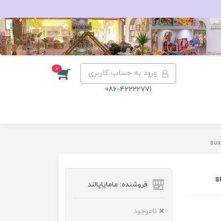
0
ورود به حساب کاربری
086-42222771
فروشنده: ماماپاپالند
ناموجود