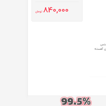
840,000
تومان
(BPA Free) سری از جنس
ان آهسته