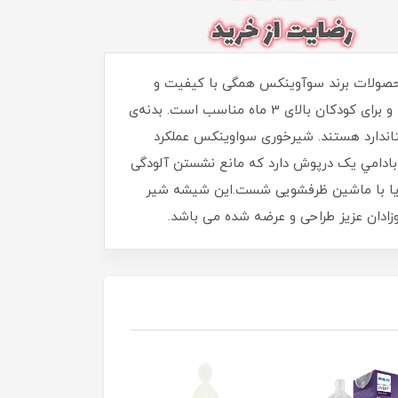
کس suavinex ساخت کشور اسپانیا می باشد.محصولات برند سوآوینکس همگی با کیفیت و
فاقد مواد شیمیایی و مضر مثل بیسفنول آ هستند. سرشیشه شیرخوری جنس سیلیکونی و نرمی دارد و جریان ان متوسط و برای کودکان بالای 3 ماه مناسب است. بدنه‌ی
ندارد هستند. شیرخوری سواوینکس عملکرد
بادامي یک درپوش دارد که مانع نشستن آلودگی
 یا با ماشین ظرفشویی شست.این شیشه شیر
زادان عزیز طراحی و عرضه شده می باشد.