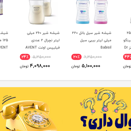
شیر پیرکس 250
شیشه شیر سیل باتل 220
شیشه شیر 260 میلی
شیشه 
امینگو
میلی لیتر بیبی سیل
لیتر نچرال 2 عددی
25
آپشن پلاس دکتر براونز Dr
Babisil
فیلیپس اونت AVENT
VENT
24٪
5,350,000
20٪
6,350,000
44
4,098,000
5,100,000
ومان
تومان
تومان