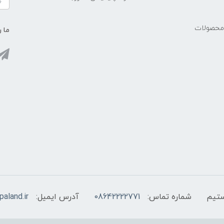
 محصولات
ما ر
شماره تماس:
08642222771
آدرس ایمیل:
aland.ir