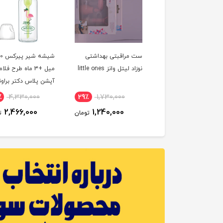
خوری پیرکس نچرال
ست مراقبتی بهداشتی
شیشه 
270 میل بیبی لند baby
نوزاد لیتل وانز little ones
میل +3 ماه طرح فل
l
Browns
٪
4,330,000
29٪
1,730,000
5٪
1,030,000
2,466,000
1,240,000
980,000
تومان
تومان
ت