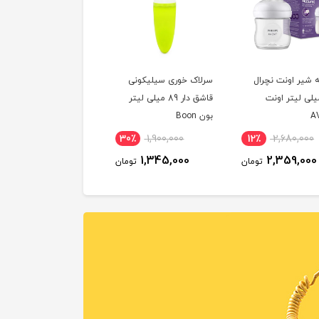
شیر اونت نچرال
سرلاک خوری سیلیکونی
1 میلی لیتر اونت
قاشق دار 89 میلی لیتر
A
بون Boon
30٪
1,900,000
12٪
2,680,000
1,345,000
2,359,000
تومان
تومان