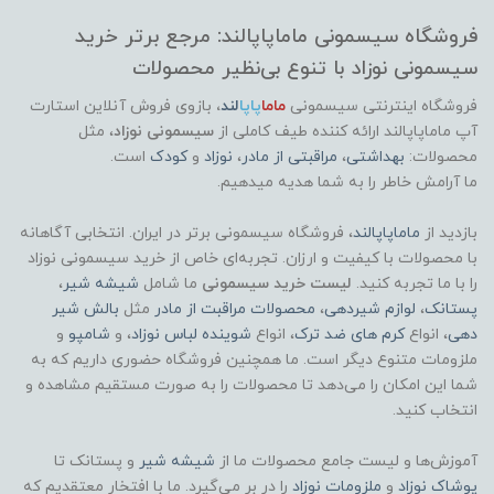
فروشگاه سیسمونی ماماپاپالند: مرجع برتر خرید
سیسمونی نوزاد با تنوع بی‌نظیر محصولات
فروشگاه اینترنتی سیسمونی
ماما
پاپا
لند
،
بازوی فروش آنلاین استارت
آپ ماماپاپالند
ارائه کننده طیف کاملی از
سیسمونی نوزاد
، مثل
محصولات:
بهداشتی
،
مراقبتی از مادر
،
نوزاد
و
کودک
است.
ما آرامش خاطر را به شما هدیه میدهیم.
بازدید از
ماماپاپالند
، فروشگاه سیسمونی برتر در ایران. انتخابی آگاهانه
با محصولات با کیفیت و ارزان. تجربه‌ای خاص از خرید سیسمونی نوزاد
را با ما تجربه کنید.
لیست خرید سیسمونی
ما شامل
شیشه شیر
،
پستانک
،
لوازم شیردهی
،
محصولات مراقبت از مادر
مثل
بالش شیر
دهی
، انواع
کرم های ضد ترک
، انواع
شوینده لباس نوزاد
، و
شامپو
و
ملزومات متنوع دیگر است. ما همچنین فروشگاه حضوری داریم که به
شما این امکان را می‌دهد تا محصولات را به صورت مستقیم مشاهده و
انتخاب کنید.
آموزش‌ها و لیست جامع محصولات ما از
شیشه شیر
و پستانک تا
پوشاک
نوزاد
و
ملزومات نوزاد
را در بر می‌گیرد. ما با افتخار معتقدیم که