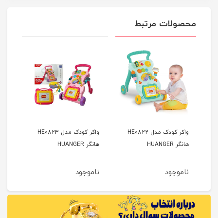
محصولات مرتبط
واکر کودک مدل HE0822
واکر کودک مدل HE0823
واکر
ی
هانگر HUANGER
هانگر HUANGER
بی Funny Baby
ناموجود
ناموجود
نام