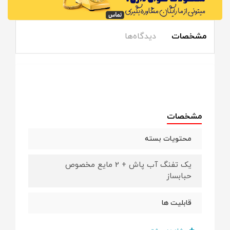
مشخصات
دیدگاه‌ها
مشخصات
محتویات بسته
یک تفنگ آب پاش + 2 مایع مخصوص
حبابساز
قابلیت ها
موزیکال+ چراغدار