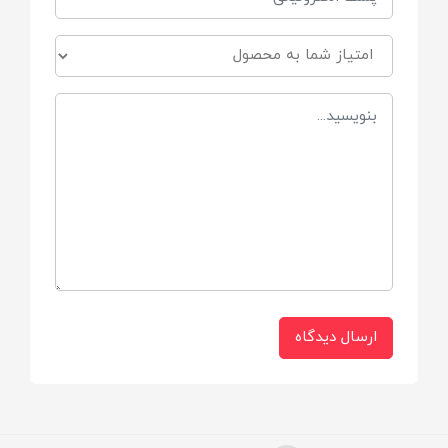
مادران در دوران شیردهی
نوع محصول:
کرم درمانی و محافظ پوستی مخصوص
شیردهی
عملکرد تخصصی:
کمک به ترمیم ترک‌ها و شقاق‌های نوک سینه
ایجاد لایه محافظ روی پوست برای جلوگیری از
آسیب مجدد
ارسال دیدگاه
کاهش سوزش، خشکی و درد ناشی از شیردهی
ترکیبات شاخص فعال: