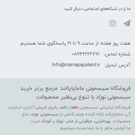
ما را در شبکه‌های اجتماعی دنبال کنید:
پس از هر بار شیردهی، مقدار کمی از کرم روی
ناحیه تمیز استفاده شود
نیاز به شستشو قبل از شیردهی ندارد
هفت روز هفته از ساعت 9 تا 21 پاسخگوی شما هستیم
ایمنی و استانداردها:
شماره تماس:
08642222771
آدرس ایمیل:
Info@mamapapaland.ir
تست شده از نظر پوستی و سازگار با پوست
حساس
فروشگاه سیسمونی ماماپاپالند: مرجع برتر خرید
قابل استفاده مداوم در دوران شیردهی
سیسمونی نوزاد با تنوع بی‌نظیر محصولات
ایمن برای تماس غیرمستقیم با دهان نوزاد
فروشگاه اینترنتی سیسمونی
ماما
پاپا
لند
،
بازوی فروش آنلاین استارت
آپ ماماپاپالند
ارائه کننده طیف کاملی از
سیسمونی نوزاد
، مثل
کشور برند:
محصولات:
بهداشتی
،
مراقبتی از مادر
،
نوزاد
و
کودک
است.
ما آرامش خاطر را به شما هدیه میدهیم.