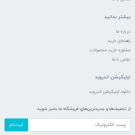
بافت و جذب:
بیشتر بدانید
بافت غلیظ اما نرم و قابل پخش
درباره ما
ایجاد پوشش محافظ بدون ایجاد احساس چربی
آزاردهنده
راهنمای خرید
مشاوره خرید محصولات
ماندگاری مناسب روی پوست
تماس با ما
موارد مصرف:
اپلیکیشن اندروید
درمان و پیشگیری از شقاق نوک سینه
دانلود اپلیکیشن اندروبد
محافظت از پوست سینه در دوران شیردهی
از تخفیف‌ها و جدیدترین‌های فروشگاه ما باخبر شوید:
استفاده روزانه برای کاهش درد و التهاب
ثبت‌نام
نحوه استفاده پیشنهادی: