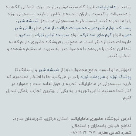
ایتالیا
بازدید از
ماماپاپالند
، فروشگاه سیسمونی برتر در ایران. انتخابی آگاهانه
با محصولات با کیفیت و ارزان. تجربه‌ای خاص از خرید سیسمونی نوزاد
دسته‌بندی محصول:
را با ما تجربه کنید.
لیست خرید سیسمونی
ما شامل
شیشه شیر
،
پستانک
،
لوازم شیردهی
،
محصولات مراقبت از مادر
مثل
بالش شیر
مراقبت از مادر / محصولات دوران شیردهی
دهی
، انواع
کرم های ضد ترک
، انواع
شوینده لباس نوزاد
، و
شامپو
و
ملزومات متنوع دیگر است. ما همچنین فروشگاه حضوری داریم که به
شما این امکان را می‌دهد تا محصولات را به صورت مستقیم مشاهده و
انتخاب کنید.
آموزش‌ها و لیست جامع محصولات ما از
شیشه شیر
و پستانک تا
پوشاک
نوزاد
و
ملزومات نوزاد
را در بر می‌گیرد. ما با افتخار معتقدیم که
خرید سیسمونی در ماماپاپالند تجربه‌ای فوق‌العاده است و همواره در
کنار شما هستیم تا این تجربه را به یکی از بهترین تجارب زندگی تبدیل
کنیم.
آدرس فروشگاه حضوری ماماپاپالند:
استان مرکزی، شهرستان ساوه،
تقاطع خیابان پاسداران و استقلال.
شماره تماس مغازه:
08642222771.