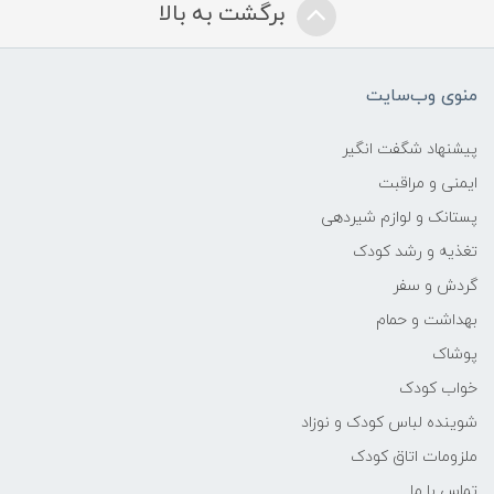
برگشت به بالا
لانولین با خلوص بالا برای بازسازی و نرم‌کنندگی
پوست
منوی وب‌سایت
ترکیبات مرطوب‌کننده جهت حفظ رطوبت
طبیعی پوست
پیشنهاد شگفت انگیر
ایمنی و مراقبت
عوامل محافظ پوستی برای جلوگیری از تماس
مستقیم عوامل تحریک‌کننده
پستانک و لوازم شیردهی
تغذیه و رشد کودک
ویژگی‌های فرمولاسیون:
گردش و سفر
بهداشت و حمام
فرمول ایمن و سازگار با دوران شیردهی
پوشاک
بدون پارابن، رنگ مصنوعی و مواد حساسیت‌زا
خواب کودک
شوینده لباس کودک و نوزاد
فاقد عطر و طعم برای ایمنی نوزاد
ملزومات اتاق کودک
تماس با ما