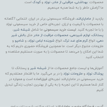
محصولات:
بهداشتی
،
مراقبتی از مادر
،
نوزاد
و
کودک
است.
ما آرامش خاطر را به شما هدیه میدهیم.
بازدید از
ماماپاپالند
، فروشگاه سیسمونی برتر در ایران. انتخابی آگاهانه
با محصولات با کیفیت و ارزان. تجربه‌ای خاص از خرید سیسمونی نوزاد
را با ما تجربه کنید.
لیست خرید سیسمونی
ما شامل
شیشه شیر
،
پستانک
،
لوازم شیردهی
،
محصولات مراقبت از مادر
مثل
بالش شیر
دهی
، انواع
کرم های ضد ترک
، انواع
شوینده لباس نوزاد
، و
شامپو
و
ملزومات متنوع دیگر است. ما همچنین فروشگاه حضوری داریم که به
شما این امکان را می‌دهد تا محصولات را به صورت مستقیم مشاهده و
انتخاب کنید.
آموزش‌ها و لیست جامع محصولات ما از
شیشه شیر
و پستانک تا
پوشاک
نوزاد
و
ملزومات نوزاد
را در بر می‌گیرد. ما با افتخار معتقدیم که
خرید سیسمونی در ماماپاپالند تجربه‌ای فوق‌العاده است و همواره در
کنار شما هستیم تا این تجربه را به یکی از بهترین تجارب زندگی تبدیل
کنیم.
آدرس فروشگاه حضوری ماماپاپالند:
استان مرکزی، شهرستان ساوه،