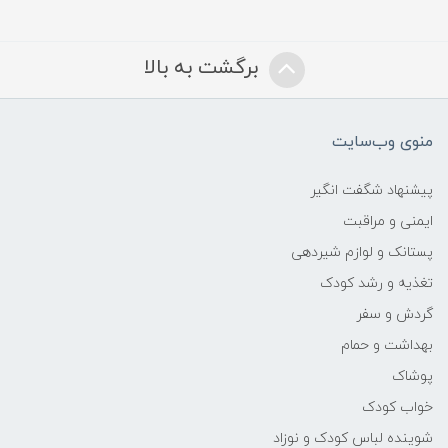
دارای مکش (Suction Cup) برای نصب روی
دیوار حمام
برگشت به بالا
قابلیت شناوری:
شناور روی آب
منوی وب‌سایت
ویژگی‌های خاص:
پیشنهاد شگفت انگیر
ایمنی و مراقبت
صفحات جیرجیر (Crinkle) در برخی مدل‌ها،
پستانک و لوازم شیردهی
بافت لمسی متنوع
تغذیه و رشد کودک
گردش و سفر
مواد مضر:
بهداشت و حمام
فاقد BPA و فتالات (BPA & Phthalate Free)
پوشاک
خواب کودک
مقاومت:
شوینده لباس کودک و نوزاد