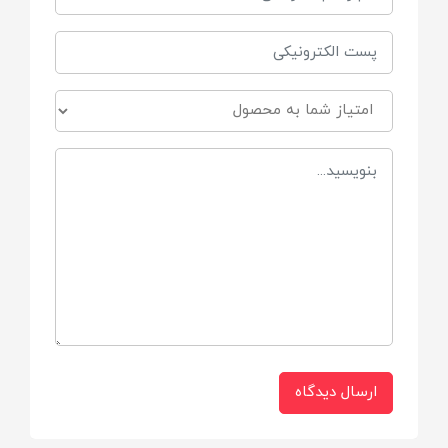
از بدو تولد (۰+ ماه)
نوع محصول:
کتاب حمام و اسباب‌بازی آموزشی
جنس بدنه:
فوم EVA و PVC فشرده ضدآب
ویژگی چاپ:
رنگ‌های غیر سمی و بدون سرب (Safe Inks)
ارسال دیدگاه
سیستم اتصال: