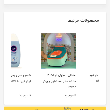
محصولات مرتبط
و
صندلی آموزش توالت 3
شامپو سر و بدن 500 میلی
حالته مدل مستطیل رووکو
لیتر نیوآ NIVEA
بی کوکول
rovco
ناموجود
ناموجود
نام