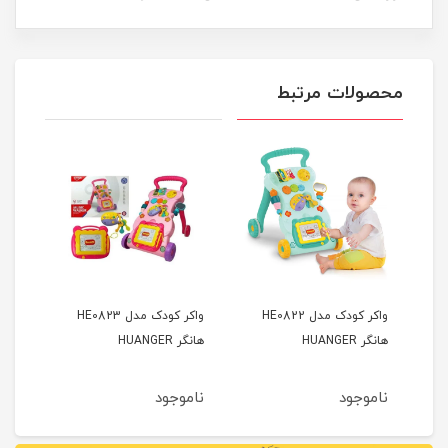
محصولات مرتبط
واکر کودک مدل HE0822
واکر کودک مدل HE0823
واکر
ی
هانگر HUANGER
هانگر HUANGER
بی Funny Baby
ناموجود
ناموجود
نام