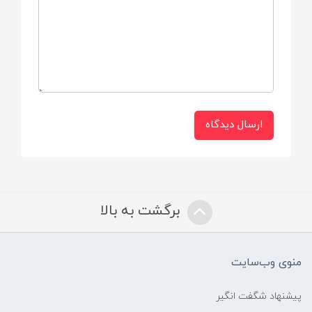
داخل منزل، آپارتمان، اتاق کودک
🛡️ ایمنی:
بدون لبه تیز و مناسب بازی کودک
ارسال دیدگاه
🧪 ترکیبات:
فاقد مواد شیمیایی مضر
برگشت به بالا
✋ کنترل‌پذیری:
مناسب پرتاب، غلت دادن و شوت سبک
منوی وب‌سایت
🧼 قابلیت تمیزکاری:
پیشنهاد شگفت انگیر