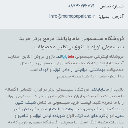
شماره تماس:
08642222771
آدرس ایمیل:
Info@mamapapaland.ir
فروشگاه سیسمونی ماماپاپالند: مرجع برتر خرید
سیسمونی نوزاد با تنوع بی‌نظیر محصولات
فروشگاه اینترنتی سیسمونی
ماما
پاپا
لند
،
بازوی فروش آنلاین استارت
آپ ماماپاپالند
ارائه کننده طیف کاملی از
سیسمونی نوزاد
، مثل
محصولات:
بهداشتی
،
مراقبتی از مادر
،
نوزاد
و
کودک
است.
ما آرامش خاطر را به شما هدیه میدهیم.
بازدید از
ماماپاپالند
، فروشگاه سیسمونی برتر در ایران. انتخابی آگاهانه
با محصولات با کیفیت و ارزان. تجربه‌ای خاص از خرید سیسمونی نوزاد
را با ما تجربه کنید.
لیست خرید سیسمونی
ما شامل
شیشه شیر
،
پستانک
،
لوازم شیردهی
،
محصولات مراقبت از مادر
مثل
بالش شیر
دهی
، انواع
کرم های ضد ترک
، انواع
شوینده لباس نوزاد
، و
شامپو
و
ملزومات متنوع دیگر است. ما همچنین فروشگاه حضوری داریم که به