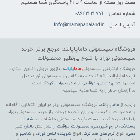
هفت روز هفته از ساعت 9 تا 21 پاسخگوی شما هستیم
شماره تماس:
08642222771
آدرس ایمیل:
Info@mamapapaland.ir
فروشگاه سیسمونی ماماپاپالند: مرجع برتر خرید
سیسمونی نوزاد با تنوع بی‌نظیر محصولات
فروشگاه اینترنتی سیسمونی
ماما
پاپا
لند
،
بازوی فروش آنلاین استارت
آپ ماماپاپالند
ارائه کننده طیف کاملی از
سیسمونی نوزاد
، مثل
محصولات:
بهداشتی
،
مراقبتی از مادر
،
نوزاد
و
کودک
است.
ما آرامش خاطر را به شما هدیه میدهیم.
بازدید از
ماماپاپالند
، فروشگاه سیسمونی برتر در ایران. انتخابی آگاهانه
با محصولات با کیفیت و ارزان. تجربه‌ای خاص از خرید سیسمونی نوزاد
را با ما تجربه کنید.
لیست خرید سیسمونی
ما شامل
شیشه شیر
،
پستانک
،
لوازم شیردهی
،
محصولات مراقبت از مادر
مثل
بالش شیر
دهی
، انواع
کرم های ضد ترک
، انواع
شوینده لباس نوزاد
، و
شامپو
و