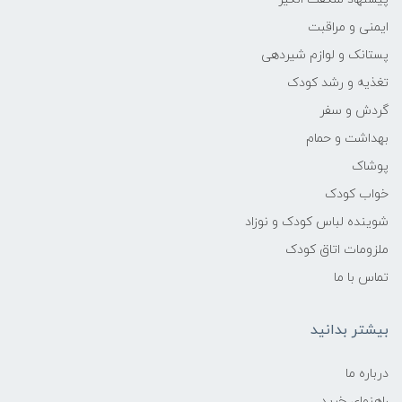
ایمنی و مراقبت
👶 محدوده سنی و وزنی:
پستانک و لوازم شیردهی
تغذیه و رشد کودک
مناسب برای نوزادان از ۶ ماهگی تا وزن ۱۲
کیلوگرم.
گردش و سفر
بهداشت و حمام
✅ مواد اولیه استاندارد:
پوشاک
خواب کودک
ساخت شده از پلاستیک فشرده ABS و
رنگ‌های غیر سمی و بهداشتی.
شوینده لباس کودک و نوزاد
ملزومات اتاق کودک
تماس با ما
بیشتر بدانید
درباره ما
راهنمای خرید