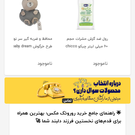
رول ضد گزش حشرات حجم
محافظ و ضربه گیر سر نوزاد
محاف
گزش حشرات (ضد گزش) 10
60 میلی لیتر چیکو chicco
طرح خرگوش baby dream
کودک
kmak
ناموجود
ناموجود
نام
🌟 راهنمای جامع خرید روروئک مکس؛ بهترین همراه
برای قدم‌های نخستین فرزند دلبند شما 🚀