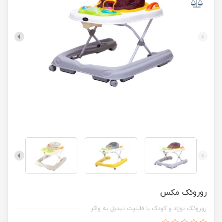
روروئک مکس
روروئک نوزاد و کودک با قابلیت تبدیل به واکر