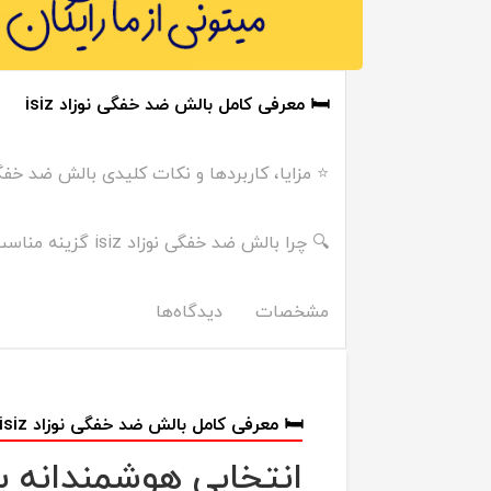
🛏️ معرفی کامل بالش ضد خفگی نوزاد isiz
⭐ مزایا، کاربردها و نکات کلیدی بالش ضد خفگی z
🔍 چرا بالش ضد خفگی نوزاد isiz گزینه مناسب‌تری است؟
مشخصات
دیدگاه‌ها
🛏️ معرفی کامل بالش ضد خفگی نوزاد isiz
انتخابی هوشمندانه بر