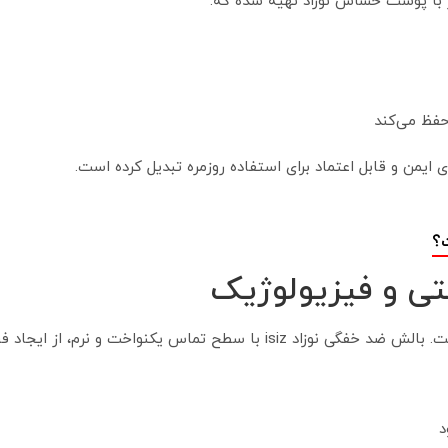
ر با پوست حساس نوزاد تهیه شده که:
حفظ می‌کند
ت؟
 و فیزیولوژیک
پوست نوزاد نازک، لطیف و بسیار حساس است. بالش ضد خفگی نوزاد isiz با سط
د