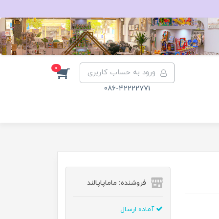
0
ورود به حساب کاربری
086-42222771
فروشنده: ماماپاپالند
آماده ارسال