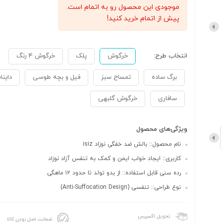
موجودی این محصول رو به اتمام است.
پیش از اتمام خرید کنید!
انتخاب طرح:
خرگوش
پلک
خرگوش 4 رنگ
برگ ساده
تمساح سبز
فیل و بچه طوسی
داینا
سافاری
خرگوش گلبهی
ویژگی‌های محصول
نام محصول:: بالش ضد خفگی نوزاد isiz
کاربری:: ایجاد خواب ایمن و کمک به تنفس آزاد نوزاد
رده سنی قابل استفاده:: از بدو تولد تا حدود ۱۲ ماهگی
نوع طراحی:: تنفسی (Anti-Suffocation Design)
تحویل اکسپرس
ضمانت اصل بودن کالا