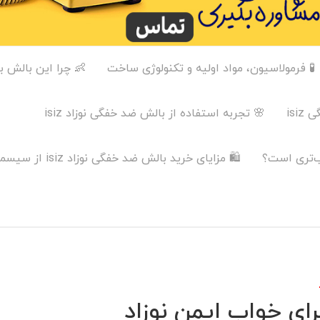
🧪 فرمولاسیون، مواد اولیه و تکنولوژی ساخت
👶 چرا این بالش 
isi
🌸 تجربه استفاده از بالش ضد خفگی نوزاد isiz
🛍️ مزایای خرید بالش ضد خفگی نوزاد isiz از سیسمونی ماماپاپالند
ای خواب ایمن نوزاد