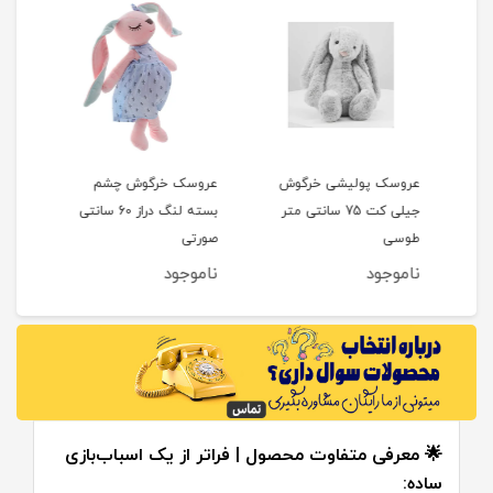
عروسک پولیشی خرگوش
عروسک خرگوش چشم
جیلی کت 75 سانتی متر
بسته لنگ دراز 60 سانتی
هانگر GER
طوسی
صورتی
ناموجود
ناموجود
نام
🌟 معرفی متفاوت محصول | فراتر از یک اسباب‌بازی
ساده: