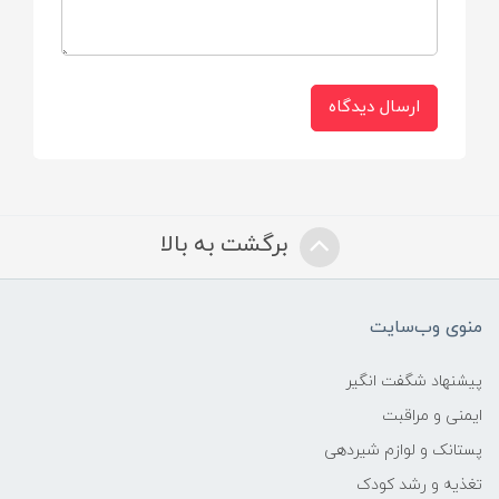
باتری (2 عدد AA یا قابل شارژ، بسته به مدل)
امکانات:
ارسال دیدگاه
صدا و روشن شدن چراغ LED (تقلید جاروبرقی
واقعی)
برس متحرک (برای حس بازی واقعی)
برگشت به بالا
مخزن کوچک قابل تمیز کردن
وزن محصول:
منوی وب‌سایت
سبک، مناسب برای جابه‌جایی کودک
پیشنهاد شگفت انگیر
ایمنی و مراقبت
ابعاد تقریبی:
پستانک و لوازم شیردهی
تغذیه و رشد کودک
ارتفاع 25–30 سانتی‌متر، طول 20–25