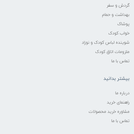
سانتی‌متر
گردش و سفر
بهداشت و حمام
ایمنی:
پوشاک
خواب کودک
بدون قطعات کوچک جداشدنی، لبه‌های گرد،
بدون مواد سمی
شوینده لباس کودک و نوزاد
ملزومات اتاق کودک
قابلیت شستشو:
تماس با ما
بدنه اصلی با پارچه مرطوب تمیز شود
بیشتر بدانید
محل استفاده:
درباره ما
داخل منزل، اتاق کودک، سالن بازی
راهنمای خرید
مشاوره خرید محصولات
تماس با ما