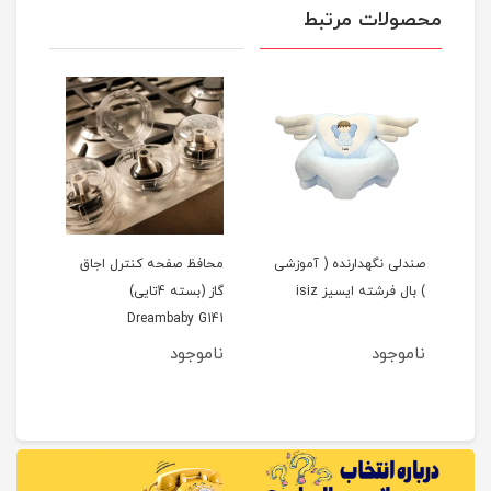
محصولات مرتبط
شی
صندلی نگهدارنده ( آموزشی
محافظ صفحه کنترل اجاق
) بال فرشته ایسیز isiz
گاز (بسته 4تایی)
Dreambaby G141
ناموجود
ناموجود