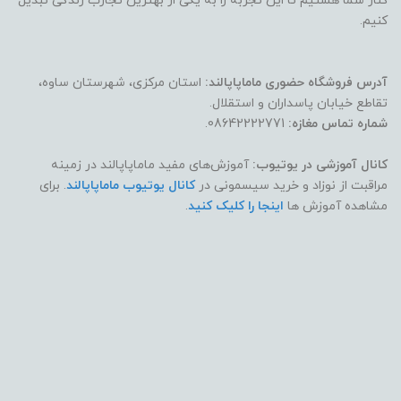
کنار شما هستیم تا این تجربه را به یکی از بهترین تجارب زندگی تبدیل
کنیم.
آدرس فروشگاه حضوری ماماپاپالند:
استان مرکزی، شهرستان ساوه،
تقاطع خیابان پاسداران و استقلال.
شماره تماس مغازه:
08642222771.
کانال آموزشی در یوتیوب:
آموزش‌های مفید ماماپاپالند در زمینه
مراقبت از نوزاد و خرید سیسمونی در
کانال یوتیوب ماماپاپالند
. برای
مشاهده آموزش ها
اینجا را کلیک کنید
.