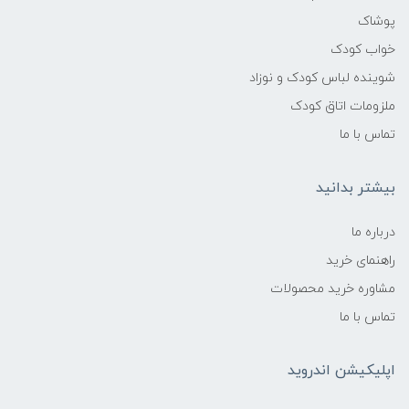
مکرر
پوشاک
خواب کودک
ایمنی محصول:
شوینده لباس کودک و نوزاد
بدون لبه تیز و قطعات سخت
ملزومات اتاق کودک
تماس با ما
قابلیت شستشو:
بیشتر بدانید
دارد
درباره ما
وزن محصول:
راهنمای خرید
مشاوره خرید محصولات
سبک و قابل جابه‌جایی توسط کودک
تماس با ما
طراحی ظاهری:
اپلیکیشن اندروید
طرح کارتونی مینیون با رنگ‌های شاد