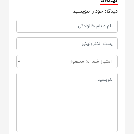
دیدگاه‌ها
دیدگاه خود را بنویسید
قطر حدود 40 سانتی‌متر | ارتفاع حدود 32
سانتی‌متر
ارتفاع نشیمن از زمین:
استاندارد مناسب قد کودک
جنس روکش:
پارچه پلی‌استر نرم با بافت لطیف کودک‌پسند
ویژگی پارچه:
ضد حساسیت، مقاوم در برابر پرزدهی
جنس داخلی: