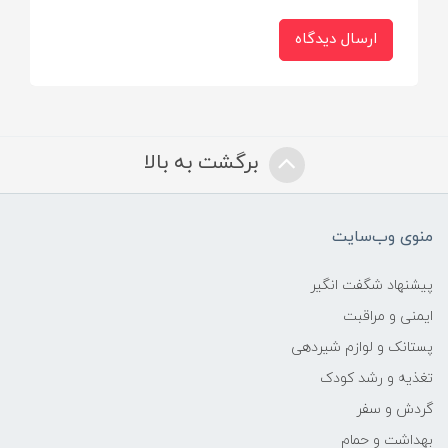
فوم انعطاف‌پذیر مخصوص نشیمن کودک
ارسال دیدگاه
دانسیته فوم:
متعادل برای حفظ فرم و راحتی طولانی‌مدت
برگشت به بالا
تحمل وزن مجاز:
تا 35 کیلوگرم
منوی وب‌سایت
رده سنی پیشنهادی:
پیشنهاد شگفت انگیر
ایمنی و مراقبت
2 تا 8 سال
پستانک و لوازم شیردهی
تغذیه و رشد کودک
نوع دوخت:
گردش و سفر
تقویت‌شده، مقاوم در برابر فشار و استفاده
بهداشت و حمام