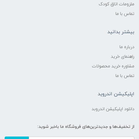
Lauryl Glucoside و Polyglyceryl-6 Laurate –
ملزومات اتاق کودک
نرم‌کننده و ملایم برای شانه‌کردن مو
تماس با ما
تست شده:
بیشتر بدانید
هایپوآلرژنیک، تحت نظارت متخصصان پوست
درباره ما
و اطفال
راهنمای خرید
ماندگاری محصول:
مشاوره خرید محصولات
تماس با ما
تا پایان تاریخ انقضا روی بطری (معمولاً ۳ سال
از تاریخ تولید)
اپلیکیشن اندروید
روش مصرف:
دانلود اپلیکیشن اندروبد
اسپری از فاصله مناسب روی مو و پوست،
شانه‌کردن مو پس از اسپری
از تخفیف‌ها و جدیدترین‌های فروشگاه ما باخبر شوید: