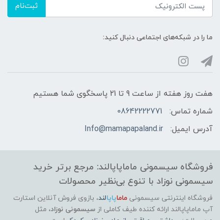
موارد ایمنی:
ثبت‌نام
استفاده فقط برای مصرف خارجی، دور از چشم و
ما را در شبکه‌های اجتماعی دنبال کنید:
دسترس کودکان بزرگ‌تر، نگهداری در جای
خشک و خنک
ویژگی‌های اضافه:
هفت روز هفته از ساعت 9 تا 21 پاسخگوی شما هستیم
مناسب برای باز کردن گره‌های مو بدون درد،
شماره تماس:
08642222771
ایجاد حس تازگی و طراوت روی پوست و مو،
دارای رایحه ملایم
آدرس ایمیل:
Info@mamapapaland.ir
فروشگاه سیسمونی ماماپاپالند: مرجع برتر خرید
سیسمونی نوزاد با تنوع بی‌نظیر محصولات
فروشگاه اینترنتی سیسمونی
ماما
پاپا
لند
،
بازوی فروش آنلاین استارت
آپ ماماپاپالند
ارائه کننده طیف کاملی از
سیسمونی نوزاد
، مثل