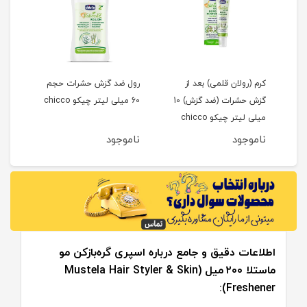
رول ضد گزش حشرات حجم
محافظ و ضربه گیر سر نوزاد
محاف
گزش حشرات (ضد گزش) 10
60 میلی لیتر چیکو chicco
طرح خرگوش baby dream
کودک
kmak
ناموجود
ناموجود
نام
اطلاعات دقیق و جامع درباره اسپری گره‌بازکن مو
ماستلا ۲۰۰ میل (Mustela Hair Styler & Skin
Freshener):