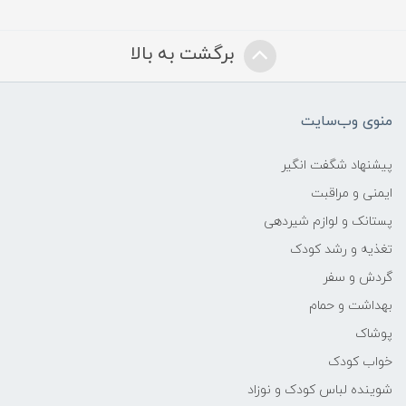
سبک، غیر چسبناک، مه‌گونه (mist)
برگشت به بالا
رایحه:
منوی وب‌سایت
ملایم و دلنشین کودکانه
پیشنهاد شگفت انگیر
ترکیبات کلیدی:
ایمنی و مراقبت
پستانک و لوازم شیردهی
آب گل بابونه (Chamomilla Recutita Flower
تغذیه و رشد کودک
Water) – آرام‌بخش پوست
گردش و سفر
Avocado Perseose – محافظت از سلول‌های
بهداشت و حمام
پوست و حفظ رطوبت
پوشاک
خواب کودک
Inulin – کمک به سلامت میکروبیوم پوست
شوینده لباس کودک و نوزاد