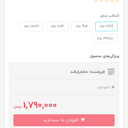
انتخاب سایز:
9تا12 ماه
6تا9 ماه
3تا6 ماه
12تا18 ماه
18تا24 ماه
ویژگی‌های محصول
فروشنده: ماماپاپالند
ناموجود
1,790,000
تومان
افزودن به سبدخرید