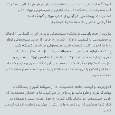
فروشگاه اینترنتی سیسمونی
ماما
پاپا
لند
،
بازوی فروش آنلاین استارت
آپ ماماپاپالند
ارائه کننده طیف کاملی از
سیسمونی نوزاد
، مثل
محصولات:
بهداشتی
،
مراقبتی از مادر
،
نوزاد
و
کودک
است.
ما آرامش خاطر را به شما هدیه میدهیم.
بازدید از
ماماپاپالند
، فروشگاه سیسمونی برتر در ایران. انتخابی آگاهانه
با محصولات با کیفیت و ارزان. تجربه‌ای خاص از خرید سیسمونی نوزاد
را با ما تجربه کنید.
لیست خرید سیسمونی
ما شامل
شیشه شیر
،
پستانک
،
لوازم شیردهی
،
محصولات مراقبت از مادر
مثل
بالش شیر
دهی
، انواع
کرم های ضد ترک
، انواع
شوینده لباس نوزاد
، و
شامپو
و
ملزومات متنوع دیگر است. ما همچنین فروشگاه حضوری داریم که به
شما این امکان را می‌دهد تا محصولات را به صورت مستقیم مشاهده و
انتخاب کنید.
آموزش‌ها و لیست جامع محصولات ما از
شیشه شیر
و پستانک تا
پوشاک
نوزاد
و
ملزومات نوزاد
را در بر می‌گیرد. ما با افتخار معتقدیم که
خرید سیسمونی در ماماپاپالند تجربه‌ای فوق‌العاده است و همواره در
کنار شما هستیم تا این تجربه را به یکی از بهترین تجارب زندگی تبدیل
کنیم.