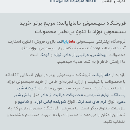
آدرس ایمیل:
Info@mamapapaland.ir
فروشگاه سیسمونی ماماپاپالند: مرجع برتر خرید
سیسمونی نوزاد با تنوع بی‌نظیر محصولات
فروشگاه اینترنتی سیسمونی
ماما
پاپا
لند
،
بازوی فروش آنلاین استارت
آپ ماماپاپالند
ارائه کننده طیف کاملی از
سیسمونی نوزاد
، مثل
محصولات:
بهداشتی
،
مراقبتی از مادر
،
نوزاد
و
کودک
است.
ما آرامش خاطر را به شما هدیه میدهیم.
بازدید از
ماماپاپالند
، فروشگاه سیسمونی برتر در ایران. انتخابی آگاهانه
با محصولات با کیفیت و ارزان. تجربه‌ای خاص از خرید سیسمونی نوزاد
را با ما تجربه کنید.
لیست خرید سیسمونی
ما شامل
شیشه شیر
،
پستانک
،
لوازم شیردهی
،
محصولات مراقبت از مادر
مثل
بالش شیر
دهی
، انواع
کرم های ضد ترک
، انواع
شوینده لباس نوزاد
، و
شامپو
و
ملزومات متنوع دیگر است. ما همچنین فروشگاه حضوری داریم که به
شما این امکان را می‌دهد تا محصولات را به صورت مستقیم مشاهده و
انتخاب کنید.