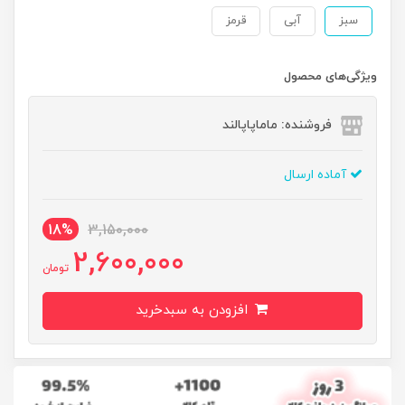
سبز
آبی
قرمز
ویژگی‌های محصول
فروشنده: ماماپاپالند
آماده ارسال
18%
3,150,000
2,600,000
تومان
افزودن به سبدخرید