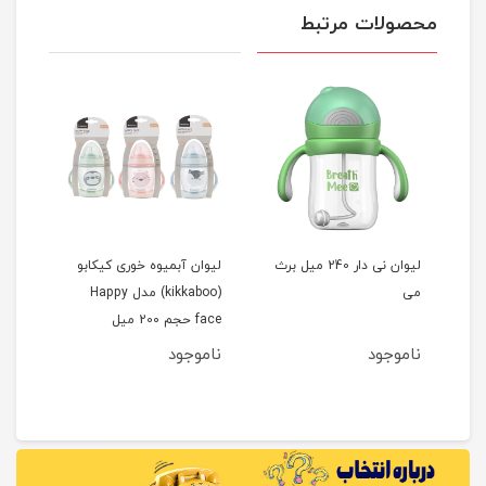
محصولات مرتبط
ی
لیوان نی دار 240 میل برث
لیوان آبمیوه خوری کیکابو
می
(kikkaboo) مدل Happy
face حجم 200 میل
ناموجود
ناموجود
11
مان