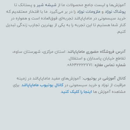
آموزش‌ها و لیست جامع محصولات ما از
شیشه شیر
و پستانک تا
پوشاک
نوزاد
و
ملزومات نوزاد
را در بر می‌گیرد. ما با افتخار معتقدیم که
خرید سیسمونی در ماماپاپالند تجربه‌ای فوق‌العاده است و همواره در
کنار شما هستیم تا این تجربه را به یکی از بهترین تجارب زندگی تبدیل
کنیم.
آدرس فروشگاه حضوری ماماپاپالند:
استان مرکزی، شهرستان ساوه،
تقاطع خیابان پاسداران و استقلال.
شماره تماس مغازه:
08642222771.
کانال آموزشی در یوتیوب:
آموزش‌های مفید ماماپاپالند در زمینه
مراقبت از نوزاد و خرید سیسمونی در
کانال یوتیوب ماماپاپالند
. برای
مشاهده آموزش ها
اینجا را کلیک کنید
.