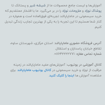
آموزش‌ها و لیست جامع محصولات ما از
شیشه شیر
و پستانک تا
پوشاک
نوزاد
و
ملزومات نوزاد
را در بر می‌گیرد. ما با افتخار معتقدیم که
خرید سیسمونی در ماماپاپالند تجربه‌ای فوق‌العاده است و همواره در
کنار شما هستیم تا این تجربه را به یکی از بهترین تجارب زندگی تبدیل
کنیم.
آدرس فروشگاه حضوری ماماپاپالند:
استان مرکزی، شهرستان ساوه،
تقاطع خیابان پاسداران و استقلال.
شماره تماس مغازه:
08642222771.
کانال آموزشی در یوتیوب:
آموزش‌های مفید ماماپاپالند در زمینه
مراقبت از نوزاد و خرید سیسمونی در
کانال یوتیوب ماماپاپالند
. برای
مشاهده آموزش ها
اینجا را کلیک کنید
.