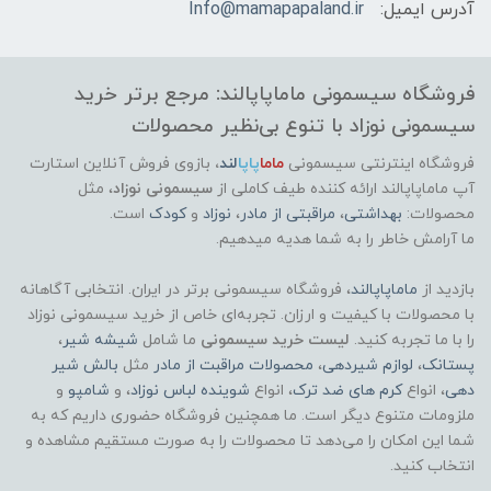
آدرس ایمیل:
Info@mamapapaland.ir
فروشگاه سیسمونی ماماپاپالند: مرجع برتر خرید
سیسمونی نوزاد با تنوع بی‌نظیر محصولات
فروشگاه اینترنتی سیسمونی
ماما
پاپا
لند
،
بازوی فروش آنلاین استارت
آپ ماماپاپالند
ارائه کننده طیف کاملی از
سیسمونی نوزاد
، مثل
محصولات:
بهداشتی
،
مراقبتی از مادر
،
نوزاد
و
کودک
است.
ما آرامش خاطر را به شما هدیه میدهیم.
بازدید از
ماماپاپالند
، فروشگاه سیسمونی برتر در ایران. انتخابی آگاهانه
با محصولات با کیفیت و ارزان. تجربه‌ای خاص از خرید سیسمونی نوزاد
را با ما تجربه کنید.
لیست خرید سیسمونی
ما شامل
شیشه شیر
،
پستانک
،
لوازم شیردهی
،
محصولات مراقبت از مادر
مثل
بالش شیر
دهی
، انواع
کرم های ضد ترک
، انواع
شوینده لباس نوزاد
، و
شامپو
و
ملزومات متنوع دیگر است. ما همچنین فروشگاه حضوری داریم که به
شما این امکان را می‌دهد تا محصولات را به صورت مستقیم مشاهده و
انتخاب کنید.