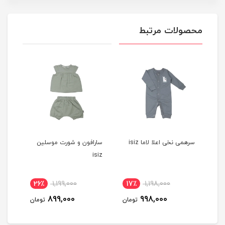
محصولات مرتبط
سرهمی نخی اعلا لاما isiz
سارافون و شورت موسلین
ISIZ
isiz
26٪
1,199,000
17٪
1,198,000
1
899,000
998,000
مان
تومان
تومان