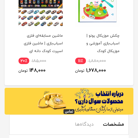
چکش موزیکال یونو |
ماشین مسابقه‌ای فلزی
پک 
ک
اسباب‌بازی آموزشی و
اسباب‌بازی | ماشین فلزی
موزیکال کودک
اسپرت کودک دانه ای
20٪
185,000
11٪
1,880,000
1
148,000
1,678,000
مان
تومان
تومان
مشخصات
دیدگاه‌ها