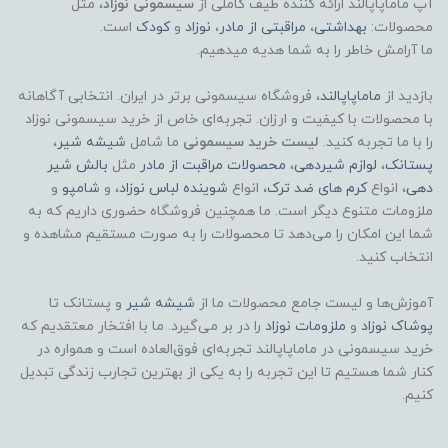
آپ ماماپاپالند
ارائه کننده طیف کاملی از
سیسمونی نوزاد
، مثل
محصولات:
بهداشتی
،
مراقبتی از مادر
،
نوزاد
و
کودک
است.
ما آرامش خاطر را به شما هدیه میدهیم.
بازدید از
ماماپاپالند
، فروشگاه سیسمونی برتر در ایران. انتخابی آگاهانه
با محصولات با کیفیت و ارزان. تجربه‌ای خاص از خرید سیسمونی نوزاد
را با ما تجربه کنید.
لیست خرید سیسمونی
ما شامل
شیشه شیر
،
پستانک
،
لوازم شیردهی
،
محصولات مراقبت از مادر
مثل
بالش شیر
دهی
، انواع
کرم های ضد ترک
، انواع
شوینده لباس نوزاد
، و
شامپو
و
ملزومات متنوع دیگر است. ما همچنین فروشگاه حضوری داریم که به
شما این امکان را می‌دهد تا محصولات را به صورت مستقیم مشاهده و
انتخاب کنید.
آموزش‌ها و لیست جامع محصولات ما از
شیشه شیر
و پستانک تا
پوشاک
نوزاد
و
ملزومات نوزاد
را در بر می‌گیرد. ما با افتخار معتقدیم که
خرید سیسمونی در ماماپاپالند تجربه‌ای فوق‌العاده است و همواره در
کنار شما هستیم تا این تجربه را به یکی از بهترین تجارب زندگی تبدیل
کنیم.