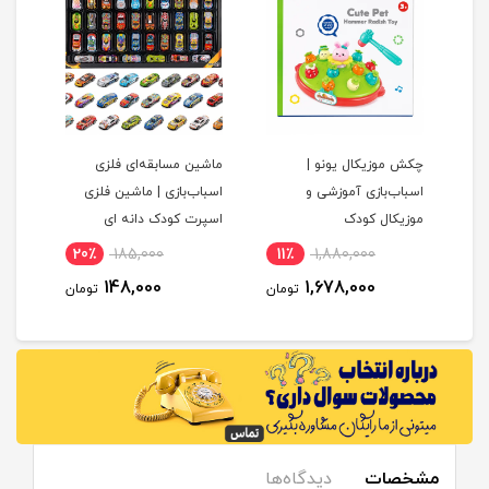
چکش موزیکال یونو |
ماشین مسابقه‌ای فلزی
پک 
ک
اسباب‌بازی آموزشی و
اسباب‌بازی | ماشین فلزی
موزیکال کودک
اسپرت کودک دانه ای
20٪
185,000
11٪
1,880,000
1
148,000
1,678,000
مان
تومان
تومان
مشخصات
دیدگاه‌ها