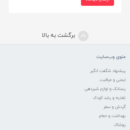
ابعاد محصول
هر کدام از ماشین ها طول تقریبی 70 میلیمتر
برگشت به بالا
دارند.
اهداف آموزشی
منوی وب‌سایت
افزایش هماهنگی بین چشم و دست با ساختن
و سر هم کردن محصول، افزایش ای کیو و
پیشنهاد شگفت انگیر
قدرت تمرکز
ایمنی و مراقبت
پستانک و لوازم شیردهی
تعداد ماشین
تغذیه و رشد کودک
یک عدد آمبولانس+یک عدد جرثقیل+دو عدد
گردش و سفر
ماشین سواری+دو عدد کامیون+یک عدد تریلی
بهداشت و حمام
پوشاک
سایر ویژگی ها