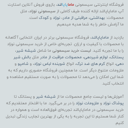
فروشگاه اینترنتی سیسمونی
ماما
پاپا
لند
،
بازوی فروش آنلاین استارت
آپ ماماپاپالند
ارائه کننده طیف کاملی از
سیسمونی نوزاد
، مثل
محصولات:
بهداشتی
،
مراقبتی از مادر
،
نوزاد
و
کودک
است.
ما آرامش خاطر را به شما هدیه میدهیم.
بازدید از
ماماپاپالند
، فروشگاه سیسمونی برتر در ایران. انتخابی آگاهانه
با محصولات با کیفیت و ارزان. تجربه‌ای خاص از خرید سیسمونی نوزاد
را با ما تجربه کنید.
لیست خرید سیسمونی
ما شامل
شیشه شیر
،
پستانک
،
لوازم شیردهی
،
محصولات مراقبت از مادر
مثل
بالش شیر
دهی
، انواع
کرم های ضد ترک
، انواع
شوینده لباس نوزاد
، و
شامپو
و
ملزومات متنوع دیگر است. ما همچنین فروشگاه حضوری داریم که به
شما این امکان را می‌دهد تا محصولات را به صورت مستقیم مشاهده و
انتخاب کنید.
آموزش‌ها و لیست جامع محصولات ما از
شیشه شیر
و پستانک تا
پوشاک
نوزاد
و
ملزومات نوزاد
را در بر می‌گیرد. ما با افتخار معتقدیم که
خرید سیسمونی در ماماپاپالند تجربه‌ای فوق‌العاده است و همواره در
کنار شما هستیم تا این تجربه را به یکی از بهترین تجارب زندگی تبدیل
کنیم.