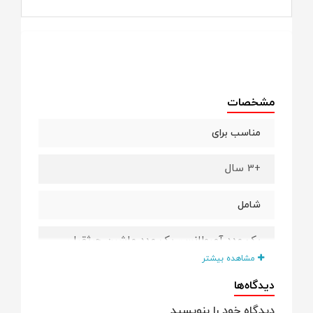
مشخصات
مناسب برای
+3 سال
شامل
یک عدد آمبولانس، یک عدد ماشین جرثقیل،
یک عدد جیپ، یک عدد سواری شاستی بلند به
مشاهده بیشتر
همراه دو عدد کامیون آتش نشانی وجود دارد
دیدگاه‌ها
که یک کامیون های فلزی شامل یک عدد آب
پاش و یک عدد ماشین همراه با نردبان می
دیدگاه خود را بنویسید