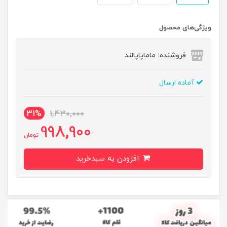
ویژگی‌های محصول
فروشنده: ماماپاپالند
آماده ارسال
31%
1,430,000
998,900
تومان
افزودن به سبدخرید