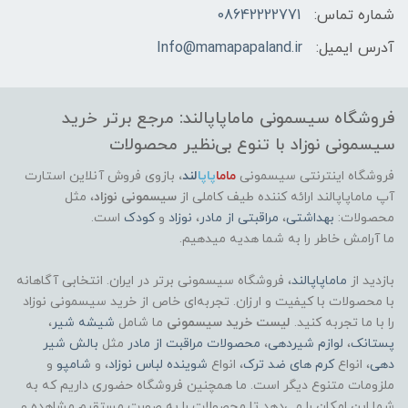
شماره تماس:
08642222771
آدرس ایمیل:
Info@mamapapaland.ir
فروشگاه سیسمونی ماماپاپالند: مرجع برتر خرید
سیسمونی نوزاد با تنوع بی‌نظیر محصولات
فروشگاه اینترنتی سیسمونی
ماما
پاپا
لند
،
بازوی فروش آنلاین استارت
آپ ماماپاپالند
ارائه کننده طیف کاملی از
سیسمونی نوزاد
، مثل
محصولات:
بهداشتی
،
مراقبتی از مادر
،
نوزاد
و
کودک
است.
ما آرامش خاطر را به شما هدیه میدهیم.
بازدید از
ماماپاپالند
، فروشگاه سیسمونی برتر در ایران. انتخابی آگاهانه
با محصولات با کیفیت و ارزان. تجربه‌ای خاص از خرید سیسمونی نوزاد
را با ما تجربه کنید.
لیست خرید سیسمونی
ما شامل
شیشه شیر
،
پستانک
،
لوازم شیردهی
،
محصولات مراقبت از مادر
مثل
بالش شیر
دهی
، انواع
کرم های ضد ترک
، انواع
شوینده لباس نوزاد
، و
شامپو
و
ملزومات متنوع دیگر است. ما همچنین فروشگاه حضوری داریم که به
شما این امکان را می‌دهد تا محصولات را به صورت مستقیم مشاهده و