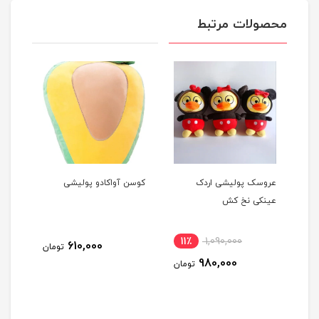
محصولات مرتبط
عروسک پولیشی اردک
کوسن آواکادو پولیشی
خوک 
عینکی نخ کش
پول
11٪
1,090,000
3
610,000
تومان
980,000
مان
تومان