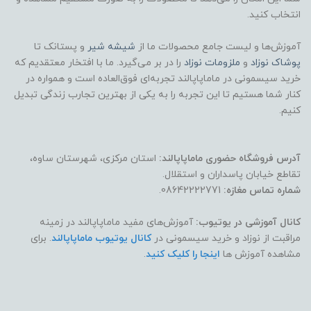
انتخاب کنید.
آموزش‌ها و لیست جامع محصولات ما از
شیشه شیر
و پستانک تا
پوشاک
نوزاد
و
ملزومات نوزاد
را در بر می‌گیرد. ما با افتخار معتقدیم که
خرید سیسمونی در ماماپاپالند تجربه‌ای فوق‌العاده است و همواره در
کنار شما هستیم تا این تجربه را به یکی از بهترین تجارب زندگی تبدیل
کنیم.
آدرس فروشگاه حضوری ماماپاپالند:
استان مرکزی، شهرستان ساوه،
تقاطع خیابان پاسداران و استقلال.
شماره تماس مغازه:
08642222771.
کانال آموزشی در یوتیوب:
آموزش‌های مفید ماماپاپالند در زمینه
مراقبت از نوزاد و خرید سیسمونی در
کانال یوتیوب ماماپاپالند
. برای
مشاهده آموزش ها
اینجا را کلیک کنید
.