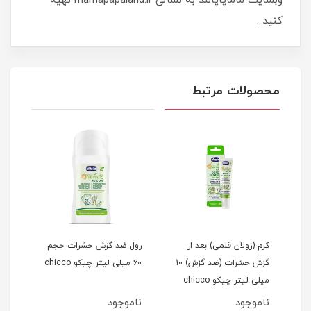
وبسایت ماماپاپالند به نشانی mamapapaland.ir تهیه
کنید .
محصولات مرتبط
کرم (رولان قلمی) بعد از
رول ضد گزش حشرات حجم
محاف
گزش حشرات (ضد گزش) 10
60 میلی لیتر چیکو chicco
طرح خر
میلی لیتر چیکو chicco
ناموجود
ناموجود
نام