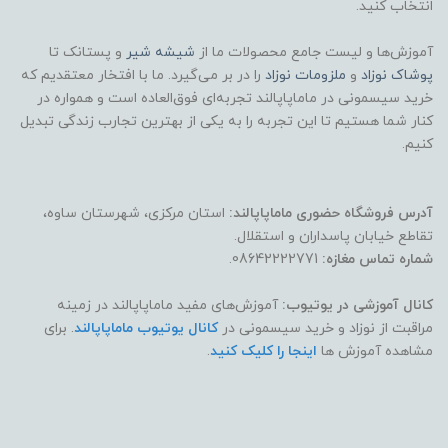
انتخاب کنید.
آموزش‌ها و لیست جامع محصولات ما از
شیشه شیر
و پستانک تا
پوشاک
نوزاد
و
ملزومات نوزاد
را در بر می‌گیرد. ما با افتخار معتقدیم که
خرید سیسمونی در ماماپاپالند تجربه‌ای فوق‌العاده است و همواره در
کنار شما هستیم تا این تجربه را به یکی از بهترین تجارب زندگی تبدیل
کنیم.
آدرس فروشگاه حضوری ماماپاپالند:
استان مرکزی، شهرستان ساوه،
تقاطع خیابان پاسداران و استقلال.
شماره تماس مغازه:
08642222771.
کانال آموزشی در یوتیوب:
آموزش‌های مفید ماماپاپالند در زمینه
مراقبت از نوزاد و خرید سیسمونی در
کانال یوتیوب ماماپاپالند
. برای
مشاهده آموزش ها
اینجا را کلیک کنید
.