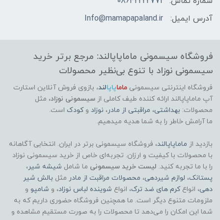
شماره تماس:
08642222771
آدرس ایمیل:
Info@mamapapaland.ir
فروشگاه سیسمونی ماماپاپالند: مرجع برتر خرید
سیسمونی نوزاد با تنوع بی‌نظیر محصولات
فروشگاه اینترنتی سیسمونی
ماما
پاپا
لند
،
بازوی فروش آنلاین استارت
آپ ماماپاپالند
ارائه کننده طیف کاملی از
سیسمونی نوزاد
، مثل
محصولات:
بهداشتی
،
مراقبتی از مادر
،
نوزاد
و
کودک
است.
ما آرامش خاطر را به شما هدیه میدهیم.
بازدید از
ماماپاپالند
، فروشگاه سیسمونی برتر در ایران. انتخابی آگاهانه
با محصولات با کیفیت و ارزان. تجربه‌ای خاص از خرید سیسمونی نوزاد
را با ما تجربه کنید.
لیست خرید سیسمونی
ما شامل
شیشه شیر
،
پستانک
،
لوازم شیردهی
،
محصولات مراقبت از مادر
مثل
بالش شیر
دهی
، انواع
کرم های ضد ترک
، انواع
شوینده لباس نوزاد
، و
شامپو
و
ملزومات متنوع دیگر است. ما همچنین فروشگاه حضوری داریم که به
شما این امکان را می‌دهد تا محصولات را به صورت مستقیم مشاهده و