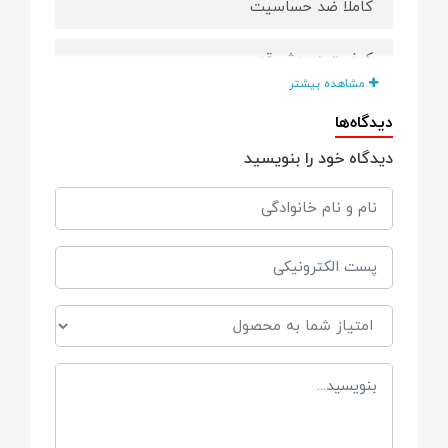
کاملا ضد حساسیت
کیفیت درپوش قوی
مشاهده بیشتر
برای تسکین درد نفخ و کولیک
دیدگاه‌ها
دیدگاه خود را بنویسید
روکش نرم و لطیف
مناسب برای
از بدو تولد
ابعاد
22*14
جنس